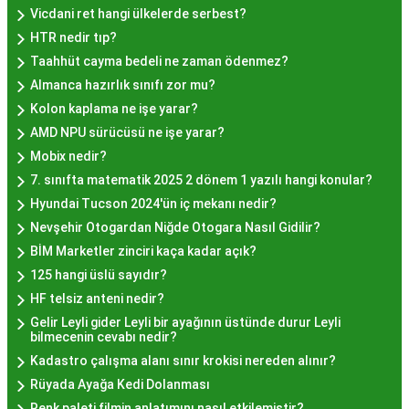
farklı mekanlarda çeşitli fiyat seçeneklerini
Vicdani ret hangi ülkelerde serbest?
değerlendirerek, bütçenize uygun bir hayır lokması
HTR nedir tıp?
bulabilirsiniz.
Taahhüt cayma bedeli ne zaman ödenmez?
Hayır Lokması İstanbul
Almanca hazırlık sınıfı zor mu?
Deneyiminde Nelere Dikkat
Kolon kaplama ne işe yarar?
AMD NPU sürücüsü ne işe yarar?
Edilmeli?
Mobix nedir?
7. sınıfta matematik 2025 2 dönem 1 yazılı hangi konular?
İstanbul'da hayır lokması deneyimini daha özel
Hyundai Tucson 2024'ün iç mekanı nedir?
kılmak için birkaç öneri:
Nevşehir Otogardan Niğde Otogara Nasıl Gidilir?
Geleneksel Mekanları Tercih Edin:
Tarihi
BİM Marketler zinciri kaça kadar açık?
semtlerdeki geleneksel pastanelerde hayır
125 hangi üslü sayıdır?
lokması deneyimi daha otantik olabilir.
HF telsiz anteni nedir?
Yerel Tavsiyelere Kulak Verin:
İstanbul'da
Gelir Leyli gider Leyli bir ayağının üstünde durur Leyli
bilmecenin cevabı nedir?
yaşayanların önerilerini değerlendirerek en iyi
Kadastro çalışma alanı sınır krokisi nereden alınır?
hayır lokması mekanlarını keşfedin.
Rüyada Ayağa Kedi Dolanması
Özel Günlerde Ziyaret Edin:
Özel günlerde yapılan
Renk paleti filmin anlatımını nasıl etkilemiştir?