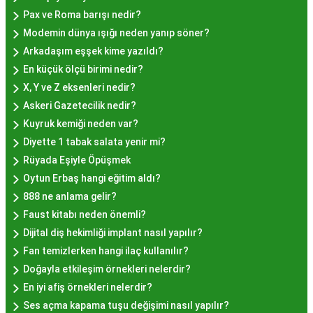
Pax ve Roma barışı nedir?
İstanbul genelinde birçok yerel işletme ve
Modemin dünya ışığı neden yanıp söner?
pastane, hayır lokması sunmaktadır. Geleneksel
Arkadaşım eşşek kime yazıldı?
tatları sevenler için Sultanahmet, Eminönü, ve
En küçük ölçü birimi nedir?
Eyüp gibi tarihi semtlerdeki lokantalarda Hayır
X, Y ve Z eksenleri nedir?
Lokması deneyimi daha da özel olabilir. Ayrıca,
Askeri Gazetecilik nedir?
Beyoğlu, Kadıköy, ve Beşiktaş gibi modern
Kuyruk kemiği neden var?
semtlerde de bu lezzeti bulabilirsiniz.
Diyette 1 tabak salata yenir mi?
Hayır Lokması Fiyatları
Rüyada Eşiyle Öpüşmek
İstanbul'da Nasıl?
Oytun Erbaş hangi eğitim aldı?
888 ne anlama gelir?
Faust kitabı neden önemli?
Hayır lokması fiyatları İstanbul
genelinde
Dijital diş hekimliği implant nasıl yapılır?
mekanlara ve sunulan hizmete göre değişiklik
Fan temizlerken hangi ilaç kullanılır?
gösterir. Genellikle porsiyon bazında satılan hayır
Doğayla etkileşim örnekleri nelerdir?
lokmalarının fiyatları uygun olup, lezzetin
En iyi afiş örnekleri nelerdir?
kalitesiyle uyumlu bir deneyim sunar. İstanbul'da
Ses açma kapama tuşu değişimi nasıl yapılır?