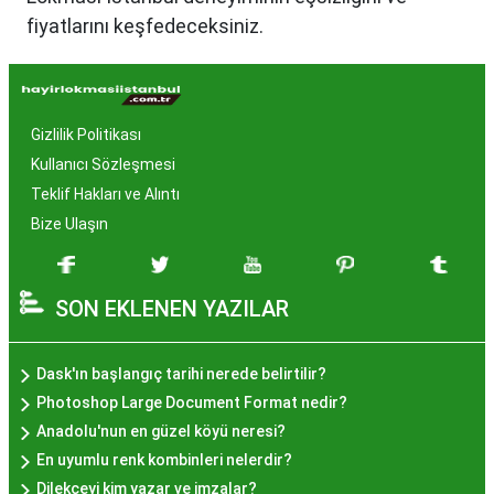
fiyatlarını keşfedeceksiniz.
Hayır Lokması İstanbul'da
Neden Popüler?
Gizlilik Politikası
İstanbul, tarih ve kültür mirasıyla öne çıkan bir
Kullanıcı Sözleşmesi
şehir olmasıyla birlikte, geleneksel lezzetlerle de
Teklif Hakları ve Alıntı
zenginleşmiştir. Hayır lokması, özel günlerde
Bize Ulaşın
yapılan hayır organizasyonlarından esinlenerek
hazırlanan ve lezzetiyle damaklarda unutulmaz
SON EKLENEN YAZILAR
izler bırakan bir tatlıdır. İstanbul'da popüler
olmasının arkasında bu eşsiz lezzetin herkesi
cezbetmesi ve geleneksel dokunuşlarla
Dask'ın başlangıç tarihi nerede belirtilir?
hazırlanması yatmaktadır.
Photoshop Large Document Format nedir?
Hayır Lokması İstanbul'da
Anadolu'nun en güzel köyü neresi?
En uyumlu renk kombinleri nelerdir?
Nerede Bulunur?
Dilekçeyi kim yazar ve imzalar?