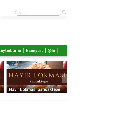
›
Nayib Bukele aslen nereli?
Zeytinburnu
Esenyurt
Şile
›
Hayır Lokması Sancaktepe
Hayır Lokması Pendik