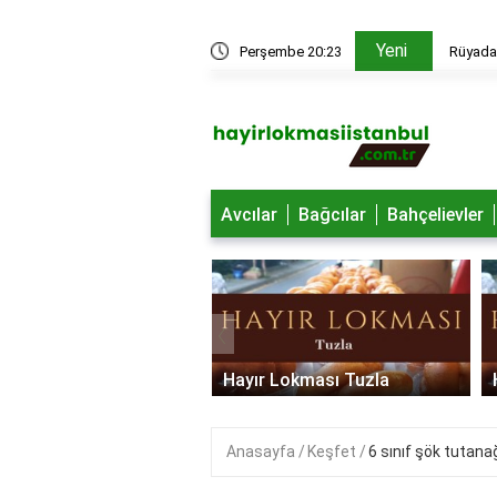
Yeni
edir?
Perşembe 20:23
Rüyada 
Avcılar
Bağcılar
Bahçelievler
‹
 Lokması Ümraniye
Hayır Lokması Tuzla
Anasayfa
Keşfet
6 sınıf şök tutanağ