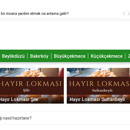
‹
bir insana yardım etmek ne anlama gelir?
Beylikdüzü
Bakırköy
Büyükçekmece
Küçükçekmece
Hayır Lokması Şile
Hayır Lokması Sultanbeyli
ı nasıl hazırlanır?