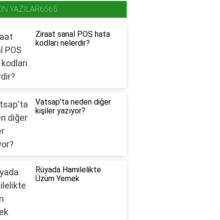
ON YAZILAR6565
Ziraat sanal POS hata
kodları nelerdir?
Vatsap'ta neden diğer
kişiler yazıyor?
Rüyada Hamilelikte
Üzüm Yemek