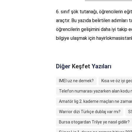
6. sınıf şök tutanağı, öğrencilerin eğ
araçtır. Bu yazıda belirtilen adımları t
öğrencilerin gelişimini daha iyi takip
bilgiye ulaşmak için hayirlokmasiista
Diğer
Keşfet
Yazıları
IMEI uz ne demek?
Kısa ve öz iyi gec
Telefon numarası yazarken alan kodu na
Amatör lig 2. kademe maçları ne zama
Warrior dizi Türkçe dublaj var mı?
S
Bursa otogardan Trilye ye nasıl gidilir?