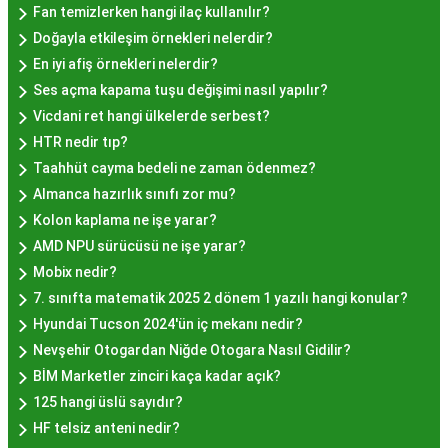
Fan temizlerken hangi ilaç kullanılır?
gösterir. Genellikle porsiyon bazında satılan hayır
Doğayla etkileşim örnekleri nelerdir?
lokmalarının fiyatları uygun olup, lezzetin
En iyi afiş örnekleri nelerdir?
kalitesiyle uyumlu bir deneyim sunar. İstanbul'da
Ses açma kapama tuşu değişimi nasıl yapılır?
farklı mekanlarda çeşitli fiyat seçeneklerini
Vicdani ret hangi ülkelerde serbest?
değerlendirerek, bütçenize uygun bir hayır lokması
HTR nedir tıp?
bulabilirsiniz.
Taahhüt cayma bedeli ne zaman ödenmez?
Hayır Lokması İstanbul
Almanca hazırlık sınıfı zor mu?
Deneyiminde Nelere Dikkat
Kolon kaplama ne işe yarar?
AMD NPU sürücüsü ne işe yarar?
Edilmeli?
Mobix nedir?
7. sınıfta matematik 2025 2 dönem 1 yazılı hangi konular?
İstanbul'da hayır lokması deneyimini daha özel
Hyundai Tucson 2024'ün iç mekanı nedir?
kılmak için birkaç öneri:
Nevşehir Otogardan Niğde Otogara Nasıl Gidilir?
Geleneksel Mekanları Tercih Edin:
Tarihi
BİM Marketler zinciri kaça kadar açık?
semtlerdeki geleneksel pastanelerde hayır
125 hangi üslü sayıdır?
lokması deneyimi daha otantik olabilir.
HF telsiz anteni nedir?