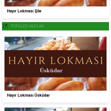
Hayır Lokması Şile
POPÜLER YAZILAR
Hayır Lokması Üsküdar