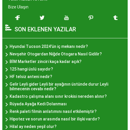
zenginleşmiştir. Hayır lokması, özel günlerde
Bize Ulaşın
yapılan hayır organizasyonlarından esinlenerek
hazırlanan ve lezzetiyle damaklarda unutulmaz
SON EKLENEN YAZILAR
izler bırakan bir tatlıdır. İstanbul'da popüler
olmasının arkasında bu eşsiz lezzetin herkesi
cezbetmesi ve geleneksel dokunuşlarla
Hyundai Tucson 2024'ün iç mekanı nedir?
hazırlanması yatmaktadır.
Nevşehir Otogardan Niğde Otogara Nasıl Gidilir?
Hayır Lokması İstanbul'da
BİM Marketler zinciri kaça kadar açık?
125 hangi üslü sayıdır?
Nerede Bulunur?
HF telsiz anteni nedir?
Gelir Leyli gider Leyli bir ayağının üstünde durur Leyli
İstanbul genelinde birçok yerel işletme ve
bilmecenin cevabı nedir?
pastane, hayır lokması sunmaktadır. Geleneksel
Kadastro çalışma alanı sınır krokisi nereden alınır?
tatları sevenler için Sultanahmet, Eminönü, ve
Rüyada Ayağa Kedi Dolanması
Eyüp gibi tarihi semtlerdeki lokantalarda Hayır
Renk paleti filmin anlatımını nasıl etkilemiştir?
Lokması deneyimi daha da özel olabilir. Ayrıca,
Hipotez ve sorun arasında nasıl bir ilişki vardır?
Beyoğlu, Kadıköy, ve Beşiktaş gibi modern
Hilal ay neden yeşil olur?