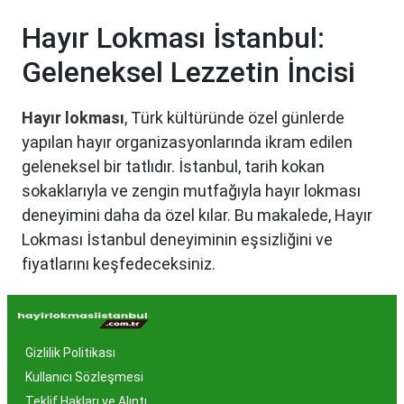
Hayır Lokması İstanbul:
Geleneksel Lezzetin İncisi
Hayır lokması
, Türk kültüründe özel günlerde
yapılan hayır organizasyonlarında ikram edilen
geleneksel bir tatlıdır. İstanbul, tarih kokan
sokaklarıyla ve zengin mutfağıyla hayır lokması
deneyimini daha da özel kılar. Bu makalede, Hayır
Lokması İstanbul deneyiminin eşsizliğini ve
fiyatlarını keşfedeceksiniz.
Hayır Lokması İstanbul'da
Neden Popüler?
Gizlilik Politikası
İstanbul, tarih ve kültür mirasıyla öne çıkan bir
Kullanıcı Sözleşmesi
şehir olmasıyla birlikte, geleneksel lezzetlerle de
Teklif Hakları ve Alıntı