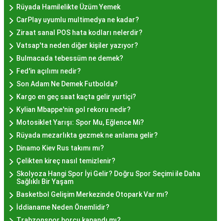
semtlerde de bu lezzeti bulabilirsiniz.
Rüyada Hamilelikte Üzüm Yemek
Hayır Lokması Fiyatları
CarPlay uyumlu multimedya ne kadar?
Ziraat sanal POS hata kodları nelerdir?
İstanbul'da Nasıl?
Vatsap'ta neden diğer kişiler yazıyor?
Bulmacada tebessüm ne demek?
Hayır lokması fiyatları İstanbul
genelinde
Fed'in açılımı nedir?
mekanlara ve sunulan hizmete göre değişiklik
Son Adam Ne Demek Futbolda?
gösterir. Genellikle porsiyon bazında satılan hayır
Kargo en geç saat kaçta gelir yurtiçi?
lokmalarının fiyatları uygun olup, lezzetin
Kylian Mbappe'nin gol rekoru nedir?
kalitesiyle uyumlu bir deneyim sunar. İstanbul'da
Motosiklet Yarışı: Spor Mu, Eğlence Mi?
farklı mekanlarda çeşitli fiyat seçeneklerini
Rüyada mezarlıkta gezmek ne anlama gelir?
değerlendirerek, bütçenize uygun bir hayır lokması
Dinamo Kiev Rus takımı mı?
bulabilirsiniz.
Çelikten kireç nasıl temizlenir?
Hayır Lokması İstanbul
Skolyoza Hangi Spor İyi Gelir? Doğru Spor Seçimi ile Daha
Sağlıklı Bir Yaşam
Deneyiminde Nelere Dikkat
Basketbol Gelişim Merkezinde Otopark Var mı?
İddianame Neden Önemlidir?
Edilmeli?
Trabzonspor borcu kapandı mı?