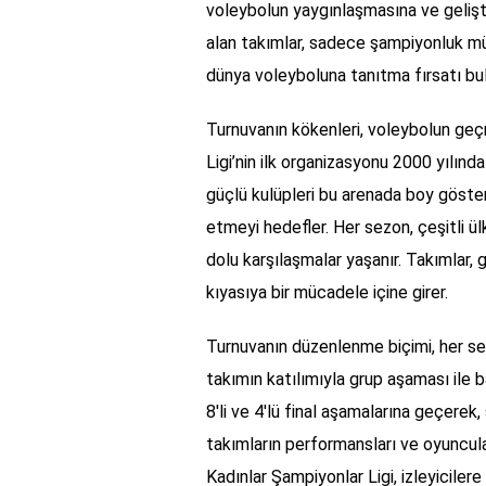
voleybolun yaygınlaşmasına ve gelişti
alan takımlar, sadece şampiyonluk m
dünya voleyboluna tanıtma fırsatı bul
Turnuvanın kökenleri, voleybolun ge
Ligi’nin ilk organizasyonu 2000 yılında
güçlü kulüpleri bu arenada boy göster
etmeyi hedefler. Her sezon, çeşitli ül
dolu karşılaşmalar yaşanır. Takımlar, 
kıyasıya bir mücadele içine girer.
Turnuvanın düzenlenme biçimi, her sez
takımın katılımıyla grup aşaması ile b
8'li ve 4'lü final aşamalarına geçerek
takımların performansları ve oyuncula
Kadınlar Şampiyonlar Ligi, izleyicile