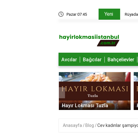
Yeni
edir?
Pazar 07:45
Rüyada 
Avcılar
Bağcılar
Bahçelievler
‹
 Lokması Ümraniye
Hayır Lokması Tuzla
Anasayfa
Blog
Cev kadınlar şampiyo