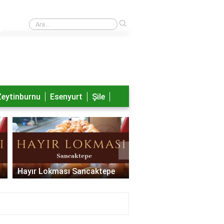
›
Nayib Bukele aslen nereli?
Zeytinburnu
Esenyurt
Şile
›
Hayır Lokması Sancaktepe
Hayır Lokması Pendik