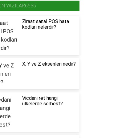
ON YAZILAR6565
Ziraat sanal POS hata
kodları nelerdir?
X, Y ve Z eksenleri nedir?
Vicdani ret hangi
ülkelerde serbest?