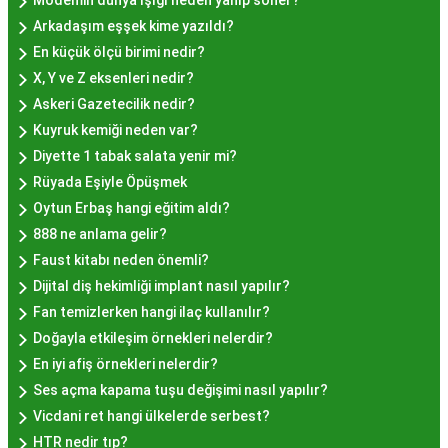
Modemin dünya ışığı neden yanıp söner?
Arkadaşım eşşek kime yazıldı?
İstanbul genelinde birçok yerel işletme ve
En küçük ölçü birimi nedir?
pastane, hayır lokması sunmaktadır. Geleneksel
X, Y ve Z eksenleri nedir?
tatları sevenler için Sultanahmet, Eminönü, ve
Askeri Gazetecilik nedir?
Eyüp gibi tarihi semtlerdeki lokantalarda Hayır
Kuyruk kemiği neden var?
Lokması deneyimi daha da özel olabilir. Ayrıca,
Diyette 1 tabak salata yenir mi?
Beyoğlu, Kadıköy, ve Beşiktaş gibi modern
Rüyada Eşiyle Öpüşmek
semtlerde de bu lezzeti bulabilirsiniz.
Oytun Erbaş hangi eğitim aldı?
Hayır Lokması Fiyatları
888 ne anlama gelir?
İstanbul'da Nasıl?
Faust kitabı neden önemli?
Dijital diş hekimliği implant nasıl yapılır?
Fan temizlerken hangi ilaç kullanılır?
Hayır lokması fiyatları İstanbul
genelinde
Doğayla etkileşim örnekleri nelerdir?
mekanlara ve sunulan hizmete göre değişiklik
En iyi afiş örnekleri nelerdir?
gösterir. Genellikle porsiyon bazında satılan hayır
Ses açma kapama tuşu değişimi nasıl yapılır?
lokmalarının fiyatları uygun olup, lezzetin
Vicdani ret hangi ülkelerde serbest?
kalitesiyle uyumlu bir deneyim sunar. İstanbul'da
HTR nedir tıp?