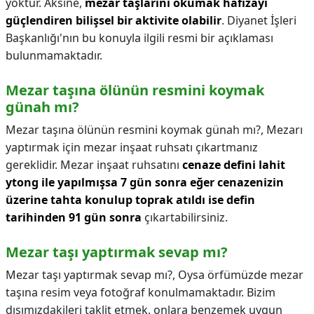
yoktur. Aksine,
mezar taşlarını okumak hafızayı
güçlendiren bilişsel bir aktivite olabilir
. Diyanet İşleri
Başkanlığı'nın bu konuyla ilgili resmi bir açıklaması
bulunmamaktadır.
Mezar taşına ölünün resmini koymak
günah mı?
Mezar taşına ölünün resmini koymak günah mı?,
Mezarı
yaptırmak için mezar inşaat ruhsatı çıkartmanız
gereklidir. Mezar inşaat ruhsatını
cenaze defini lahit
ytong ile yapılmışsa 7 gün sonra eğer cenazenizin
üzerine tahta konulup toprak atıldı ise defin
tarihinden 91 gün sonra
çıkartabilirsiniz.
Mezar taşı yaptırmak sevap mı?
Mezar taşı yaptırmak sevap mı?,
Oysa örfümüzde mezar
taşına resim veya fotoğraf konulmamaktadır. Bizim
dışımızdakileri taklit etmek, onlara benzemek uygun