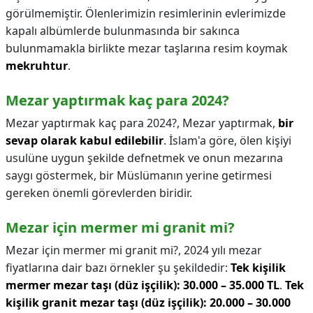
görülmemiştir. Ölenlerimizin resimlerinin evlerimizde
kapalı albümlerde bulunmasında bir sakınca
bulunmamakla birlikte mezar taşlarına resim koymak
mekruhtur
.
Mezar yaptırmak kaç para 2024?
Mezar yaptırmak kaç para 2024?,
Mezar yaptırmak,
bir
sevap olarak kabul edilebilir
. İslam'a göre, ölen kişiyi
usulüne uygun şekilde defnetmek ve onun mezarına
saygı göstermek, bir Müslümanın yerine getirmesi
gereken önemli görevlerden biridir.
Mezar için mermer mi granit mi?
Mezar için mermer mi granit mi?,
2024 yılı mezar
fiyatlarına dair bazı örnekler şu şekildedir:
Tek kişilik
mermer mezar taşı (düz işçilik): 30.000 – 35.000 TL
.
Tek
kişilik granit mezar taşı (düz işçilik): 20.000 – 30.000