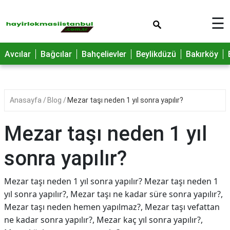
×
☰
Avcılar
Bağcılar
Bahçelievler
Beylikdüzü
Bakırköy
Anasayfa
Blog
Mezar taşı neden 1 yıl sonra yapılır?
Mezar taşı neden 1 yıl
sonra yapılır?
Mezar taşı neden 1 yıl sonra yapılır? Mezar taşı neden 1
yıl sonra yapılır?, Mezar taşı ne kadar süre sonra yapılır?,
Mezar taşı neden hemen yapılmaz?, Mezar taşı vefattan
ne kadar sonra yapılır?, Mezar kaç yıl sonra yapılır?,