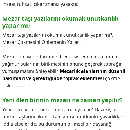
inşaat ruhsatı çıkartmanız yasaktır.
Mezar taşı yazılarını okumak unutkanlık
yapar mı?
Mezar taşı yazılarını okumak unutkanlık yapar mı?,
Mezar Çökmesini Önlemenin Yolları:
Mezarlığın iyi bir biçimde drenaj sisteminin bulunması
yağmur sularının birikmesinin önüne geçerek toprağın
yumuşamasını önleyebilir.
Mezarlık alanlarının düzenli
bakımları ve gerektiğinde toprak eklenmesi
çökme
riskini azaltır.
Yeni ölen birinin mezarı ne zaman yapılır?
Yeni ölen birinin mezarı ne zaman yapılır?,
Bazı kişiler,
mezar taşlarını okuduktan sonra unutkanlık yaşadıklarını
iddia etseler de, bu durumun bilimsel bir dayanağı