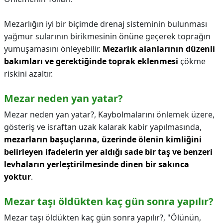
Mezarlığın iyi bir biçimde drenaj sisteminin bulunması
yağmur sularının birikmesinin önüne geçerek toprağın
yumuşamasını önleyebilir.
Mezarlık alanlarının düzenli
bakımları ve gerektiğinde toprak eklenmesi
çökme
riskini azaltır.
Mezar neden yan yatar?
Mezar neden yan yatar?,
Kaybolmalarını önlemek üzere,
gösteriş ve israftan uzak kalarak kabir yapılmasında,
mezarların başuçlarına, üzerinde ölenin kimliğini
belirleyen ifadelerin yer aldığı sade bir taş ve benzeri
levhaların yerleştirilmesinde dinen bir sakınca
yoktur
.
Mezar taşı öldükten kaç gün sonra yapılır?
Mezar taşı öldükten kaç gün sonra yapılır?,
"Ölünün,