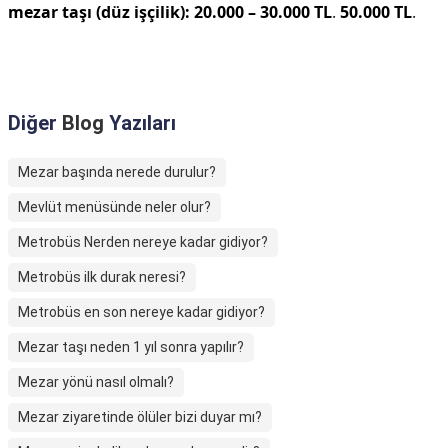
mezar taşı (düz işçilik): 20.000 – 30.000 TL
.
50.000 TL
.
Diğer
Blog
Yazıları
Mezar başında nerede durulur?
Mevlüt menüsünde neler olur?
Metrobüs Nerden nereye kadar gidiyor?
Metrobüs ilk durak neresi?
Metrobüs en son nereye kadar gidiyor?
Mezar taşı neden 1 yıl sonra yapılır?
Mezar yönü nasıl olmalı?
Mezar ziyaretinde ölüler bizi duyar mı?