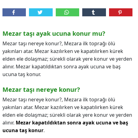
Mezar taşı ayak ucuna konur mu?
Mezar taşı nereye konur?, Mezara ilk toprağı ölü
yakınları atar. Mezar kazılırken ve kapatılırken kürek
elden ele dolaşmaz; sürekli olarak yere konur ve yerden
alınır. Mezar kapatıldıktan sonra ayak ucuna ve baş
ucuna taş konur.
Mezar taşı nereye konur?
Mezar taşı nereye konur?,
Mezara ilk toprağı ölü
yakınları atar. Mezar kazılırken ve kapatılırken kürek
elden ele dolaşmaz; sürekli olarak yere konur ve yerden
alınır.
Mezar kapatıldıktan sonra ayak ucuna ve baş
ucuna taş konur
.