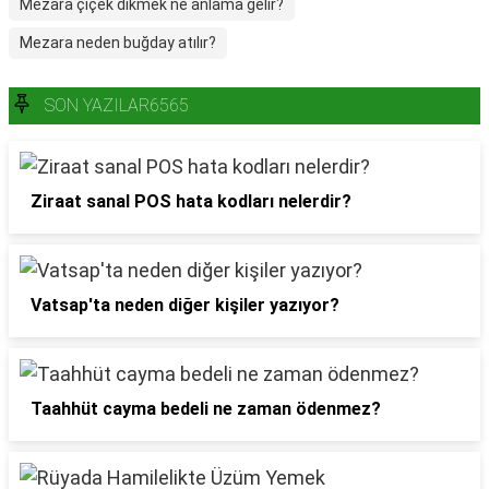
Mezara çiçek dikmek ne anlama gelir?
Mezara neden buğday atılır?
SON YAZILAR6565
Ziraat sanal POS hata kodları nelerdir?
Vatsap'ta neden diğer kişiler yazıyor?
Taahhüt cayma bedeli ne zaman ödenmez?