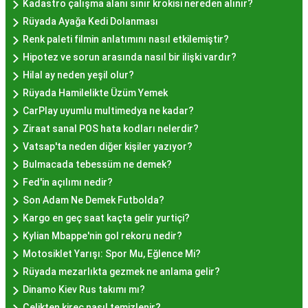
Kadastro çalışma alanı sınır krokisi nereden alınır?
mekanlara ve sunulan hizmete göre değişiklik
Rüyada Ayağa Kedi Dolanması
gösterir. Genellikle porsiyon bazında satılan hayır
Renk paleti filmin anlatımını nasıl etkilemiştir?
lokmalarının fiyatları uygun olup, lezzetin
Hipotez ve sorun arasında nasıl bir ilişki vardır?
kalitesiyle uyumlu bir deneyim sunar. İstanbul'da
Hilal ay neden yeşil olur?
farklı mekanlarda çeşitli fiyat seçeneklerini
Rüyada Hamilelikte Üzüm Yemek
değerlendirerek, bütçenize uygun bir hayır lokması
CarPlay uyumlu multimedya ne kadar?
bulabilirsiniz.
Ziraat sanal POS hata kodları nelerdir?
Hayır Lokması İstanbul
Vatsap'ta neden diğer kişiler yazıyor?
Bulmacada tebessüm ne demek?
Deneyiminde Nelere Dikkat
Fed'in açılımı nedir?
Edilmeli?
Son Adam Ne Demek Futbolda?
Kargo en geç saat kaçta gelir yurtiçi?
Kylian Mbappe'nin gol rekoru nedir?
İstanbul'da hayır lokması deneyimini daha özel
Motosiklet Yarışı: Spor Mu, Eğlence Mi?
kılmak için birkaç öneri:
Rüyada mezarlıkta gezmek ne anlama gelir?
Geleneksel Mekanları Tercih Edin:
Tarihi
Dinamo Kiev Rus takımı mı?
semtlerdeki geleneksel pastanelerde hayır
Çelikten kireç nasıl temizlenir?