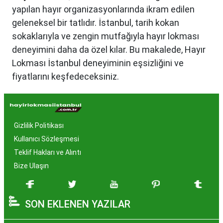
yapılan hayır organizasyonlarında ikram edilen
geleneksel bir tatlıdır. İstanbul, tarih kokan
sokaklarıyla ve zengin mutfağıyla hayır lokması
deneyimini daha da özel kılar. Bu makalede, Hayır
Lokması İstanbul deneyiminin eşsizliğini ve
fiyatlarını keşfedeceksiniz.
Hayır Lokması İstanbul'da
Neden Popüler?
Gizlilik Politikası
İstanbul, tarih ve kültür mirasıyla öne çıkan bir
Kullanıcı Sözleşmesi
şehir olmasıyla birlikte, geleneksel lezzetlerle de
Teklif Hakları ve Alıntı
zenginleşmiştir. Hayır lokması, özel günlerde
Bize Ulaşın
yapılan hayır organizasyonlarından esinlenerek
hazırlanan ve lezzetiyle damaklarda unutulmaz
SON EKLENEN YAZILAR
izler bırakan bir tatlıdır. İstanbul'da popüler
olmasının arkasında bu eşsiz lezzetin herkesi