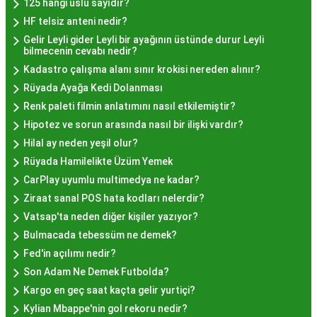
125 hangi üslü sayıdır?
lokmalarının fiyatları uygun olup, lezzetin
HF telsiz anteni nedir?
kalitesiyle uyumlu bir deneyim sunar. İstanbul'da
Gelir Leyli gider Leyli bir ayağının üstünde durur Leyli
farklı mekanlarda çeşitli fiyat seçeneklerini
bilmecenin cevabı nedir?
değerlendirerek, bütçenize uygun bir hayır lokması
Kadastro çalışma alanı sınır krokisi nereden alınır?
bulabilirsiniz.
Rüyada Ayağa Kedi Dolanması
Hayır Lokması İstanbul
Renk paleti filmin anlatımını nasıl etkilemiştir?
Hipotez ve sorun arasında nasıl bir ilişki vardır?
Deneyiminde Nelere Dikkat
Hilal ay neden yeşil olur?
Edilmeli?
Rüyada Hamilelikte Üzüm Yemek
CarPlay uyumlu multimedya ne kadar?
Ziraat sanal POS hata kodları nelerdir?
İstanbul'da hayır lokması deneyimini daha özel
Vatsap'ta neden diğer kişiler yazıyor?
kılmak için birkaç öneri:
Bulmacada tebessüm ne demek?
Geleneksel Mekanları Tercih Edin:
Tarihi
Fed'in açılımı nedir?
semtlerdeki geleneksel pastanelerde hayır
Son Adam Ne Demek Futbolda?
lokması deneyimi daha otantik olabilir.
Kargo en geç saat kaçta gelir yurtiçi?
Yerel Tavsiyelere Kulak Verin:
İstanbul'da
Kylian Mbappe'nin gol rekoru nedir?
yaşayanların önerilerini değerlendirerek en iyi