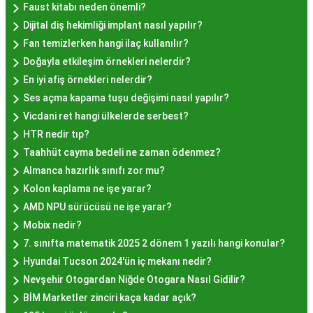
Hayır Lokması İstanbul'da
Faust kitabı neden önemli?
Dijital diş hekimliği implant nasıl yapılır?
Nerede Bulunur?
Fan temizlerken hangi ilaç kullanılır?
Doğayla etkileşim örnekleri nelerdir?
İstanbul genelinde birçok yerel işletme ve
En iyi afiş örnekleri nelerdir?
pastane, hayır lokması sunmaktadır. Geleneksel
Ses açma kapama tuşu değişimi nasıl yapılır?
tatları sevenler için Sultanahmet, Eminönü, ve
Vicdani ret hangi ülkelerde serbest?
Eyüp gibi tarihi semtlerdeki lokantalarda Hayır
HTR nedir tıp?
Lokması deneyimi daha da özel olabilir. Ayrıca,
Taahhüt cayma bedeli ne zaman ödenmez?
Beyoğlu, Kadıköy, ve Beşiktaş gibi modern
Almanca hazırlık sınıfı zor mu?
semtlerde de bu lezzeti bulabilirsiniz.
Kolon kaplama ne işe yarar?
Hayır Lokması Fiyatları
AMD NPU sürücüsü ne işe yarar?
İstanbul'da Nasıl?
Mobix nedir?
7. sınıfta matematik 2025 2 dönem 1 yazılı hangi konular?
Hyundai Tucson 2024'ün iç mekanı nedir?
Hayır lokması fiyatları İstanbul
genelinde
Nevşehir Otogardan Niğde Otogara Nasıl Gidilir?
mekanlara ve sunulan hizmete göre değişiklik
BİM Marketler zinciri kaça kadar açık?
gösterir. Genellikle porsiyon bazında satılan hayır