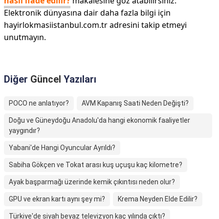
nasıl ifade edilir?
makalesine göz atabilirsiniz.
Elektronik dünyasına dair daha fazla bilgi için
hayirlokmasiistanbul.com.tr adresini takip etmeyi
unutmayın.
Diğer
Güncel
Yazıları
POCO ne anlatıyor?
AVM Kapanış Saati Neden Değişti?
Doğu ve Güneydoğu Anadolu'da hangi ekonomik faaliyetler
yaygındır?
Yabani'de Hangi Oyuncular Ayrıldı?
Sabiha Gökçen ve Tokat arası kuş uçuşu kaç kilometre?
Ayak başparmağı üzerinde kemik çıkıntısı neden olur?
GPU ve ekran kartı aynı şey mi?
Krema Neyden Elde Edilir?
Türkiye'de siyah beyaz televizyon kaç yılında çıktı?