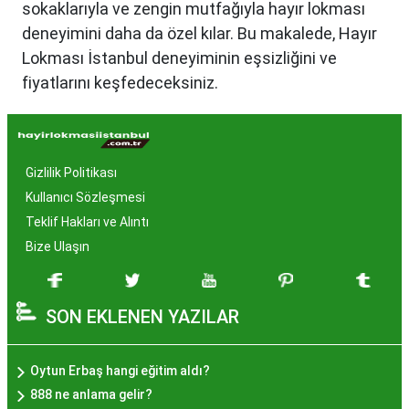
sokaklarıyla ve zengin mutfağıyla hayır lokması
deneyimini daha da özel kılar. Bu makalede, Hayır
Lokması İstanbul deneyiminin eşsizliğini ve
fiyatlarını keşfedeceksiniz.
Hayır Lokması İstanbul'da
Neden Popüler?
Gizlilik Politikası
İstanbul, tarih ve kültür mirasıyla öne çıkan bir
Kullanıcı Sözleşmesi
şehir olmasıyla birlikte, geleneksel lezzetlerle de
Teklif Hakları ve Alıntı
zenginleşmiştir. Hayır lokması, özel günlerde
Bize Ulaşın
yapılan hayır organizasyonlarından esinlenerek
hazırlanan ve lezzetiyle damaklarda unutulmaz
SON EKLENEN YAZILAR
izler bırakan bir tatlıdır. İstanbul'da popüler
olmasının arkasında bu eşsiz lezzetin herkesi
cezbetmesi ve geleneksel dokunuşlarla
Oytun Erbaş hangi eğitim aldı?
hazırlanması yatmaktadır.
888 ne anlama gelir?