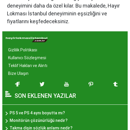
deneyimini daha da özel kılar. Bu makalede, Hayır
Lokması İstanbul deneyiminin eşsizliğini ve
fiyatlarını keşfedeceksiniz.
Hayır Lokması İstanbul'da
Neden Popüler?
Gizlilik Politikası
İstanbul, tarih ve kültür mirasıyla öne çıkan bir
Kullanıcı Sözleşmesi
şehir olmasıyla birlikte, geleneksel lezzetlerle de
Teklif Hakları ve Alıntı
zenginleşmiştir. Hayır lokması, özel günlerde
Bize Ulaşın
yapılan hayır organizasyonlarından esinlenerek
hazırlanan ve lezzetiyle damaklarda unutulmaz
SON EKLENEN YAZILAR
izler bırakan bir tatlıdır. İstanbul'da popüler
olmasının arkasında bu eşsiz lezzetin herkesi
cezbetmesi ve geleneksel dokunuşlarla
PS 5 ve PS 4 aynı boyutta mı?
hazırlanması yatmaktadır.
Monitörün çözünürlüğü nedir?
Hayır Lokması İstanbul'da
Takma dişin sözlük anlamı nedir?