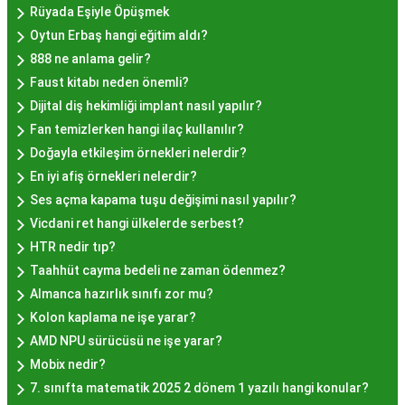
Rüyada Eşiyle Öpüşmek
kalitesiyle uyumlu bir deneyim sunar. İstanbul'da
Oytun Erbaş hangi eğitim aldı?
farklı mekanlarda çeşitli fiyat seçeneklerini
888 ne anlama gelir?
değerlendirerek, bütçenize uygun bir hayır lokması
Faust kitabı neden önemli?
bulabilirsiniz.
Dijital diş hekimliği implant nasıl yapılır?
Hayır Lokması İstanbul
Fan temizlerken hangi ilaç kullanılır?
Deneyiminde Nelere Dikkat
Doğayla etkileşim örnekleri nelerdir?
En iyi afiş örnekleri nelerdir?
Edilmeli?
Ses açma kapama tuşu değişimi nasıl yapılır?
Vicdani ret hangi ülkelerde serbest?
İstanbul'da hayır lokması deneyimini daha özel
HTR nedir tıp?
kılmak için birkaç öneri:
Taahhüt cayma bedeli ne zaman ödenmez?
Geleneksel Mekanları Tercih Edin:
Tarihi
Almanca hazırlık sınıfı zor mu?
semtlerdeki geleneksel pastanelerde hayır
Kolon kaplama ne işe yarar?
lokması deneyimi daha otantik olabilir.
AMD NPU sürücüsü ne işe yarar?
Yerel Tavsiyelere Kulak Verin:
İstanbul'da
Mobix nedir?
yaşayanların önerilerini değerlendirerek en iyi
7. sınıfta matematik 2025 2 dönem 1 yazılı hangi konular?