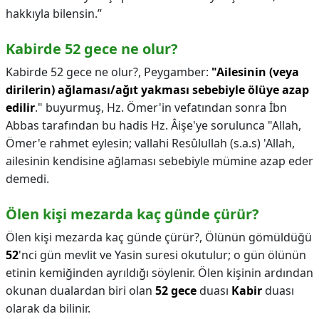
hakkıyla bilensin.”
Kabirde 52 gece ne olur?
Kabirde 52 gece ne olur?,
Peygamber:
"Ailesinin (veya
dirilerin) ağlaması/ağıt yakması sebebiyle ölüye azap
edilir
." buyurmuş, Hz. Ömer'in vefatından sonra İbn
Abbas tarafından bu hadis Hz. Âişe'ye sorulunca "Allah,
Ömer'e rahmet eylesin; vallahi Resûlullah (s.a.s) 'Allah,
ailesinin kendisine ağlaması sebebiyle mümine azap eder
demedi.
Ölen kişi mezarda kaç günde çürür?
Ölen kişi mezarda kaç günde çürür?,
Ölünün gömüldüğü
52
'nci gün mevlit ve Yasin suresi okutulur; o gün ölünün
etinin kemiğinden ayrıldığı söylenir. Ölen kişinin ardından
okunan dualardan biri olan
52 gece
duası
Kabir
duası
olarak da bilinir.