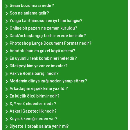
Sesin bozulması nedir?
Nerede Bulunur?
Sos ne anlama gelir?
Yorgo Lanthimosun en iyi filmi hangisi?
İstanbul genelinde birçok yerel işletme ve
Online bit pazarı ne zaman kuruldu?
pastane, hayır lokması sunmaktadır. Geleneksel
Dask'ın başlangıç tarihi nerede belirtilir?
tatları sevenler için Sultanahmet, Eminönü, ve
Photoshop Large Document Format nedir?
Eyüp gibi tarihi semtlerdeki lokantalarda Hayır
Anadolu'nun en güzel köyü neresi?
Lokması deneyimi daha da özel olabilir. Ayrıca,
En uyumlu renk kombinleri nelerdir?
Beyoğlu, Kadıköy, ve Beşiktaş gibi modern
Dilekçeyi kim yazar ve imzalar?
semtlerde de bu lezzeti bulabilirsiniz.
Pax ve Roma barışı nedir?
Hayır Lokması Fiyatları
Modemin dünya ışığı neden yanıp söner?
İstanbul'da Nasıl?
Arkadaşım eşşek kime yazıldı?
En küçük ölçü birimi nedir?
X, Y ve Z eksenleri nedir?
Hayır lokması fiyatları İstanbul
genelinde
Askeri Gazetecilik nedir?
mekanlara ve sunulan hizmete göre değişiklik
Kuyruk kemiği neden var?
gösterir. Genellikle porsiyon bazında satılan hayır
Diyette 1 tabak salata yenir mi?
lokmalarının fiyatları uygun olup, lezzetin