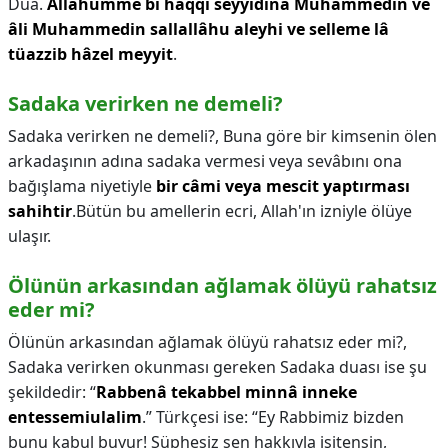
Dua.
Allâhümme bi haqqi seyyidinâ Muhammedin ve
âli Muhammedin sallallâhu aleyhi ve selleme lâ
tüazzib hâzel meyyit
.
Sadaka verirken ne demeli?
Sadaka verirken ne demeli?,
Buna göre bir kimsenin ölen
arkadaşının adına sadaka vermesi veya sevâbını ona
bağışlama niyetiyle
bir câmi veya mescit yaptırması
sahihtir
.Bütün bu amellerin ecri, Allah'ın izniyle ölüye
ulaşır.
Ölünün arkasından ağlamak ölüyü rahatsız
eder mi?
Ölünün arkasından ağlamak ölüyü rahatsız eder mi?,
Sadaka verirken okunması gereken Sadaka duası ise şu
şekildedir: “
Rabbenâ tekabbel minnâ inneke
entessemiulalim
.” Türkçesi ise: “Ey Rabbimiz bizden
bunu kabul buyur! Şüphesiz sen hakkıyla işitensin,