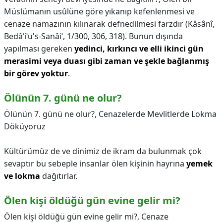
Müslümanın usûlüne göre yıkanıp kefenlenmesi ve
cenaze namazının kılınarak defnedilmesi farzdır (Kâsânî,
Bedâʾiʿu's-Sanâiʿ, 1/300, 306, 318). Bunun dışında
yapılması gereken
yedinci, kırkıncı ve elli ikinci gün
merasimi veya duası gibi zaman ve şekle bağlanmış
bir görev yoktur
.
Ölünün 7. günü ne olur?
Ölünün 7. günü ne olur?,
Cenazelerde Mevlitlerde Lokma
Döküyoruz
Kültürümüz de ve dinimiz de ikram da bulunmak çok
sevaptır bu sebeple insanlar ölen kişinin hayrına
yemek
ve lokma
dağıtırlar.
Ölen kişi öldüğü gün evine gelir mi?
Ölen kişi öldüğü gün evine gelir mi?,
Cenaze