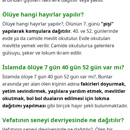
ardından giysileri fakirlere dağıtılır veya yakılır.
Ölüye hangi hayırlar yapılır?
Ölüye hangi hayırlar yapılır?,
Ölünün 7. günü
"pişi"
yapılarak komşulara dağıtılır
. 40. ve 52. günlerinde
evde ya da camide mevlit okutulur. Evde okutulan
mevlitte yemek verilir. Camide okutulursa gelenlere
gülsuyu, şeker ve lokum ikram edilir.
İslamda ölüye 7 gün 40 gün 52 gün var mı?
İslamda ölüye 7 gün 40 gün 52 gün var mı?,
Bunlar
arasında yer alan ölen kişinin adına
fakirleri doyurmak,
yetim sevindirmek, yaşlılara yardım etmek, mevlitler
okutmak, bol bol duaların edilmesi için lokma
dağıtımı yapılması
gibi birçok hayır şekli bulunmaktadır.
Vefatının seneyi devriyesinde ne dağıtılır?
Vefatının seneyi devriyesinde ne dağıtılır?,
Ölen bir