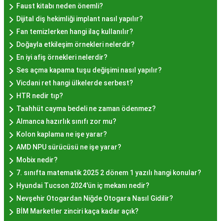
semtlerde de bu lezzeti bulabilirsiniz.
Faust kitabı neden önemli?
Hayır Lokması Fiyatları
Dijital diş hekimliği implant nasıl yapılır?
İstanbul'da Nasıl?
Fan temizlerken hangi ilaç kullanılır?
Doğayla etkileşim örnekleri nelerdir?
En iyi afiş örnekleri nelerdir?
Hayır lokması fiyatları İstanbul
genelinde
Ses açma kapama tuşu değişimi nasıl yapılır?
mekanlara ve sunulan hizmete göre değişiklik
Vicdani ret hangi ülkelerde serbest?
gösterir. Genellikle porsiyon bazında satılan hayır
HTR nedir tıp?
lokmalarının fiyatları uygun olup, lezzetin
Taahhüt cayma bedeli ne zaman ödenmez?
kalitesiyle uyumlu bir deneyim sunar. İstanbul'da
Almanca hazırlık sınıfı zor mu?
farklı mekanlarda çeşitli fiyat seçeneklerini
Kolon kaplama ne işe yarar?
değerlendirerek, bütçenize uygun bir hayır lokması
AMD NPU sürücüsü ne işe yarar?
bulabilirsiniz.
Mobix nedir?
Hayır Lokması İstanbul
7. sınıfta matematik 2025 2 dönem 1 yazılı hangi konular?
Deneyiminde Nelere Dikkat
Hyundai Tucson 2024'ün iç mekanı nedir?
Nevşehir Otogardan Niğde Otogara Nasıl Gidilir?
Edilmeli?
BİM Marketler zinciri kaça kadar açık?