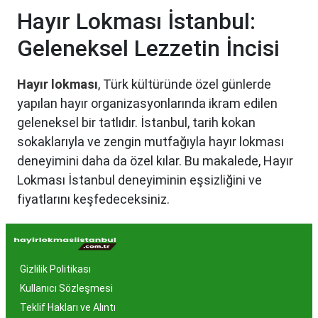
Hayır Lokması İstanbul:
Geleneksel Lezzetin İncisi
Hayır lokması
, Türk kültüründe özel günlerde
yapılan hayır organizasyonlarında ikram edilen
geleneksel bir tatlıdır. İstanbul, tarih kokan
sokaklarıyla ve zengin mutfağıyla hayır lokması
deneyimini daha da özel kılar. Bu makalede, Hayır
Lokması İstanbul deneyiminin eşsizliğini ve
fiyatlarını keşfedeceksiniz.
Hayır Lokması İstanbul'da
Neden Popüler?
Gizlilik Politikası
İstanbul, tarih ve kültür mirasıyla öne çıkan bir
Kullanıcı Sözleşmesi
şehir olmasıyla birlikte, geleneksel lezzetlerle de
Teklif Hakları ve Alıntı