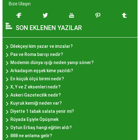
zenginleşmiştir. Hayır lokması, özel günlerde
Bize Ulaşın
yapılan hayır organizasyonlarından esinlenerek
hazırlanan ve lezzetiyle damaklarda unutulmaz
SON EKLENEN YAZILAR
izler bırakan bir tatlıdır. İstanbul'da popüler
olmasının arkasında bu eşsiz lezzetin herkesi
cezbetmesi ve geleneksel dokunuşlarla
Dilekçeyi kim yazar ve imzalar?
hazırlanması yatmaktadır.
Pax ve Roma barışı nedir?
Hayır Lokması İstanbul'da
Modemin dünya ışığı neden yanıp söner?
Arkadaşım eşşek kime yazıldı?
Nerede Bulunur?
En küçük ölçü birimi nedir?
X, Y ve Z eksenleri nedir?
İstanbul genelinde birçok yerel işletme ve
Askeri Gazetecilik nedir?
pastane, hayır lokması sunmaktadır. Geleneksel
Kuyruk kemiği neden var?
tatları sevenler için Sultanahmet, Eminönü, ve
Diyette 1 tabak salata yenir mi?
Eyüp gibi tarihi semtlerdeki lokantalarda Hayır
Rüyada Eşiyle Öpüşmek
Lokması deneyimi daha da özel olabilir. Ayrıca,
Oytun Erbaş hangi eğitim aldı?
Beyoğlu, Kadıköy, ve Beşiktaş gibi modern
888 ne anlama gelir?