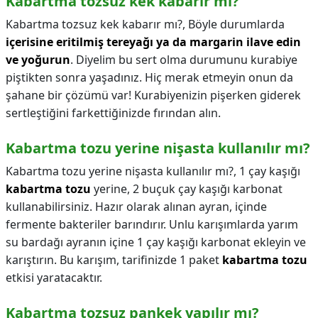
Kabartma tozsuz kek kabarır mı?
Kabartma tozsuz kek kabarır mı?,
Böyle durumlarda
içerisine eritilmiş tereyağı ya da margarin ilave edin
ve yoğurun
. Diyelim bu sert olma durumunu kurabiye
piştikten sonra yaşadınız. Hiç merak etmeyin onun da
şahane bir çözümü var! Kurabiyenizin pişerken giderek
sertleştiğini farkettiğinizde fırından alın.
Kabartma tozu yerine nişasta kullanılır mı?
Kabartma tozu yerine nişasta kullanılır mı?,
1 çay kaşığı
kabartma tozu
yerine, 2 buçuk çay kaşığı karbonat
kullanabilirsiniz. Hazır olarak alınan ayran, içinde
fermente bakteriler barındırır. Unlu karışımlarda yarım
su bardağı ayranın içine 1 çay kaşığı karbonat ekleyin ve
karıştırın. Bu karışım, tarifinizde 1 paket
kabartma tozu
etkisi yaratacaktır.
Kabartma tozsuz pankek yapılır mı?