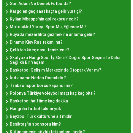
Hayır lokması fiyatları İstanbul
genelinde
Son Adam Ne Demek Futbolda?
mekanlara ve sunulan hizmete göre değişiklik
Kargo en geç saat kaçta gelir yurtiçi?
gösterir. Genellikle porsiyon bazında satılan hayır
Kylian Mbappe'nin gol rekoru nedir?
lokmalarının fiyatları uygun olup, lezzetin
Motosiklet Yarışı: Spor Mu, Eğlence Mi?
kalitesiyle uyumlu bir deneyim sunar. İstanbul'da
Rüyada mezarlıkta gezmek ne anlama gelir?
farklı mekanlarda çeşitli fiyat seçeneklerini
Dinamo Kiev Rus takımı mı?
değerlendirerek, bütçenize uygun bir hayır lokması
Çelikten kireç nasıl temizlenir?
bulabilirsiniz.
Skolyoza Hangi Spor İyi Gelir? Doğru Spor Seçimi ile Daha
Sağlıklı Bir Yaşam
Hayır Lokması İstanbul
Basketbol Gelişim Merkezinde Otopark Var mı?
Deneyiminde Nelere Dikkat
İddianame Neden Önemlidir?
Trabzonspor borcu kapandı mı?
Edilmeli?
Polonya Türkiye voleybol maçı kaç kaç bitti?
Basketbol halftime kaç dakika
İstanbul'da hayır lokması deneyimini daha özel
Hangi ilin futbol takımı yok
kılmak için birkaç öneri:
Beyzbol Türk kültürüne ait midir
Geleneksel Mekanları Tercih Edin:
Tarihi
Beşiktaş'ın sponsoru kim?
semtlerdeki geleneksel pastanelerde hayır
Kütüphanenin sözlükteki anlamı nedir?