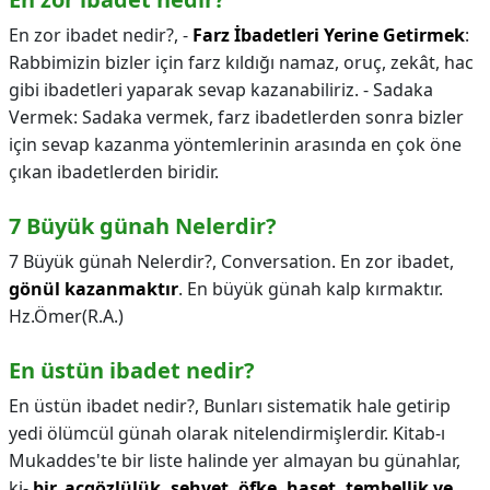
En zor ibadet nedir?,
-
Farz İbadetleri Yerine Getirmek
:
Rabbimizin bizler için farz kıldığı namaz, oruç, zekât, hac
gibi ibadetleri yaparak sevap kazanabiliriz. - Sadaka
Vermek: Sadaka vermek, farz ibadetlerden sonra bizler
için sevap kazanma yöntemlerinin arasında en çok öne
çıkan ibadetlerden biridir.
7 Büyük günah Nelerdir?
7 Büyük günah Nelerdir?,
Conversation. En zor ibadet,
gönül kazanmaktır
. En büyük günah kalp kırmaktır.
Hz.Ömer(R.A.)
En üstün ibadet nedir?
En üstün ibadet nedir?,
Bunları sistematik hale getirip
yedi ölümcül günah olarak nitelendirmişlerdir. Kitab-ı
Mukaddes'te bir liste halinde yer almayan bu günahlar,
ki-
bir, açgözlülük, şehvet, öfke, haset, tembellik ve