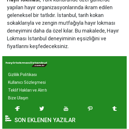
yapılan hayır organizasyonlarında ikram edilen
geleneksel bir tatlıdır. İstanbul, tarih kokan
sokaklarıyla ve zengin mutfağıyla hayır lokması
deneyimini daha da özel kılar. Bu makalede, Hayır
Lokması İstanbul deneyiminin eşsizliğini ve
fiyatlarını keşfedeceksiniz.
Hayır Lokması İstanbul'da
Neden Popüler?
Gizlilik Politikası
İstanbul, tarih ve kültür mirasıyla öne çıkan bir
Kullanıcı Sözleşmesi
şehir olmasıyla birlikte, geleneksel lezzetlerle de
Teklif Hakları ve Alıntı
zenginleşmiştir. Hayır lokması, özel günlerde
Bize Ulaşın
yapılan hayır organizasyonlarından esinlenerek
hazırlanan ve lezzetiyle damaklarda unutulmaz
SON EKLENEN YAZILAR
izler bırakan bir tatlıdır. İstanbul'da popüler
olmasının arkasında bu eşsiz lezzetin herkesi