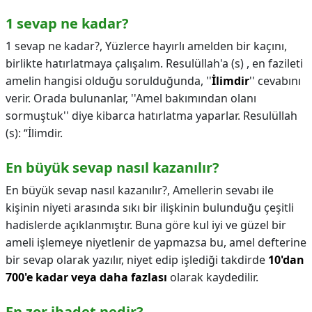
1 sevap ne kadar?
1 sevap ne kadar?,
Yüzlerce hayırlı amelden bir kaçını,
birlikte hatırlatmaya çalışalım. Resulüllah'a (s) , en fazileti
amelin hangisi olduğu sorulduğunda, ''
İlimdir
'' cevabını
verir. Orada bulunanlar, ''Amel bakımından olanı
sormuştuk'' diye kibarca hatırlatma yaparlar. Resulüllah
(s): “İlimdir.
En büyük sevap nasıl kazanılır?
En büyük sevap nasıl kazanılır?,
Amellerin sevabı ile
kişinin niyeti arasında sıkı bir ilişkinin bulunduğu çeşitli
hadislerde açıklanmıştır. Buna göre kul iyi ve güzel bir
ameli işlemeye niyetlenir de yapmazsa bu, amel defterine
bir sevap olarak yazılır, niyet edip işlediği takdirde
10'dan
700'e kadar veya daha fazlası
olarak kaydedilir.
En zor ibadet nedir?