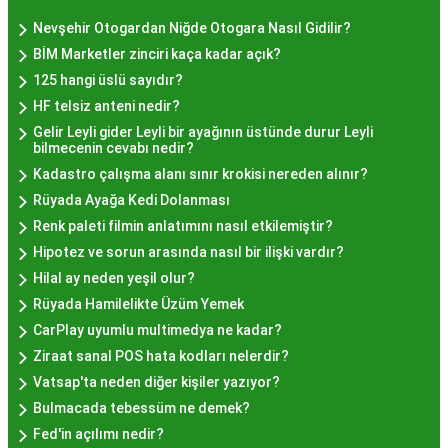
cezbetmesi ve geleneksel dokunuşlarla
Nevşehir Otogardan Niğde Otogara Nasıl Gidilir?
hazırlanması yatmaktadır.
BİM Marketler zinciri kaça kadar açık?
Hayır Lokması İstanbul'da
125 hangi üslü sayıdır?
HF telsiz anteni nedir?
Nerede Bulunur?
Gelir Leyli gider Leyli bir ayağının üstünde durur Leyli
bilmecenin cevabı nedir?
İstanbul genelinde birçok yerel işletme ve
Kadastro çalışma alanı sınır krokisi nereden alınır?
pastane, hayır lokması sunmaktadır. Geleneksel
Rüyada Ayağa Kedi Dolanması
tatları sevenler için Sultanahmet, Eminönü, ve
Renk paleti filmin anlatımını nasıl etkilemiştir?
Eyüp gibi tarihi semtlerdeki lokantalarda Hayır
Hipotez ve sorun arasında nasıl bir ilişki vardır?
Lokması deneyimi daha da özel olabilir. Ayrıca,
Hilal ay neden yeşil olur?
Beyoğlu, Kadıköy, ve Beşiktaş gibi modern
Rüyada Hamilelikte Üzüm Yemek
semtlerde de bu lezzeti bulabilirsiniz.
CarPlay uyumlu multimedya ne kadar?
Hayır Lokması Fiyatları
Ziraat sanal POS hata kodları nelerdir?
Vatsap'ta neden diğer kişiler yazıyor?
İstanbul'da Nasıl?
Bulmacada tebessüm ne demek?
Fed'in açılımı nedir?