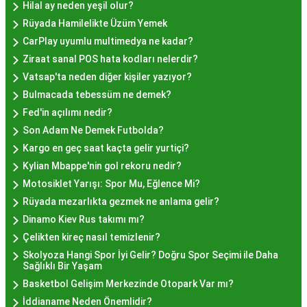
İstanbul'da Nasıl?
Hilal ay neden yeşil olur?
Rüyada Hamilelikte Üzüm Yemek
Hayır lokması fiyatları İstanbul
genelinde
CarPlay uyumlu multimedya ne kadar?
mekanlara ve sunulan hizmete göre değişiklik
Ziraat sanal POS hata kodları nelerdir?
gösterir. Genellikle porsiyon bazında satılan hayır
Vatsap'ta neden diğer kişiler yazıyor?
lokmalarının fiyatları uygun olup, lezzetin
Bulmacada tebessüm ne demek?
kalitesiyle uyumlu bir deneyim sunar. İstanbul'da
Fed'in açılımı nedir?
farklı mekanlarda çeşitli fiyat seçeneklerini
Son Adam Ne Demek Futbolda?
değerlendirerek, bütçenize uygun bir hayır lokması
Kargo en geç saat kaçta gelir yurtiçi?
bulabilirsiniz.
Kylian Mbappe'nin gol rekoru nedir?
Hayır Lokması İstanbul
Motosiklet Yarışı: Spor Mu, Eğlence Mi?
Rüyada mezarlıkta gezmek ne anlama gelir?
Deneyiminde Nelere Dikkat
Dinamo Kiev Rus takımı mı?
Edilmeli?
Çelikten kireç nasıl temizlenir?
Skolyoza Hangi Spor İyi Gelir? Doğru Spor Seçimi ile Daha
Sağlıklı Bir Yaşam
İstanbul'da hayır lokması deneyimini daha özel
Basketbol Gelişim Merkezinde Otopark Var mı?
kılmak için birkaç öneri:
İddianame Neden Önemlidir?