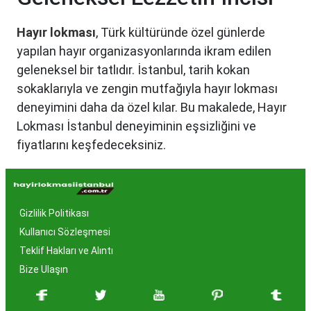
Hayır lokması
, Türk kültüründe özel günlerde
yapılan hayır organizasyonlarında ikram edilen
geleneksel bir tatlıdır. İstanbul, tarih kokan
sokaklarıyla ve zengin mutfağıyla hayır lokması
deneyimini daha da özel kılar. Bu makalede, Hayır
Lokması İstanbul deneyiminin eşsizliğini ve
fiyatlarını keşfedeceksiniz.
Hayır Lokması İstanbul'da
Neden Popüler?
Gizlilik Politikası
İstanbul, tarih ve kültür mirasıyla öne çıkan bir
Kullanıcı Sözleşmesi
şehir olmasıyla birlikte, geleneksel lezzetlerle de
Teklif Hakları ve Alıntı
zenginleşmiştir. Hayır lokması, özel günlerde
Bize Ulaşın
yapılan hayır organizasyonlarından esinlenerek
hazırlanan ve lezzetiyle damaklarda unutulmaz