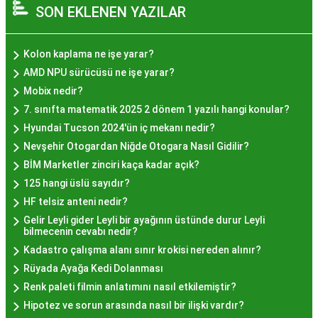
SON EKLENEN YAZILAR
izler bırakan bir tatlıdır. İstanbul'da popüler
olmasının arkasında bu eşsiz lezzetin herkesi
cezbetmesi ve geleneksel dokunuşlarla
Kolon kaplama ne işe yarar?
hazırlanması yatmaktadır.
AMD NPU sürücüsü ne işe yarar?
Hayır Lokması İstanbul'da
Mobix nedir?
7. sınıfta matematik 2025 2 dönem 1 yazılı hangi konular?
Nerede Bulunur?
Hyundai Tucson 2024'ün iç mekanı nedir?
Nevşehir Otogardan Niğde Otogara Nasıl Gidilir?
İstanbul genelinde birçok yerel işletme ve
BİM Marketler zinciri kaça kadar açık?
pastane, hayır lokması sunmaktadır. Geleneksel
125 hangi üslü sayıdır?
tatları sevenler için Sultanahmet, Eminönü, ve
HF telsiz anteni nedir?
Eyüp gibi tarihi semtlerdeki lokantalarda Hayır
Gelir Leyli gider Leyli bir ayağının üstünde durur Leyli
Lokması deneyimi daha da özel olabilir. Ayrıca,
bilmecenin cevabı nedir?
Beyoğlu, Kadıköy, ve Beşiktaş gibi modern
Kadastro çalışma alanı sınır krokisi nereden alınır?
semtlerde de bu lezzeti bulabilirsiniz.
Rüyada Ayağa Kedi Dolanması
Hayır Lokması Fiyatları
Renk paleti filmin anlatımını nasıl etkilemiştir?
Hipotez ve sorun arasında nasıl bir ilişki vardır?