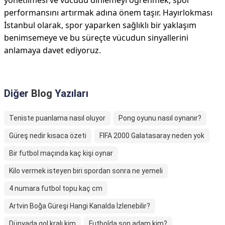
yönetilmesi ve vücudu dinlemeyi öğrenmek, spor
performansını artırmak adına önem taşır. Hayırlokması
İstanbul olarak, spor yaparken sağlıklı bir yaklaşım
benimsemeye ve bu süreçte vücudun sinyallerini
anlamaya davet ediyoruz.
Diğer
Blog
Yazıları
Teniste puanlama nasıl oluyor
Pong oyunu nasıl oynanır?
Güreş nedir kısaca özeti
FIFA 2000 Galatasaray neden yok
Bir futbol maçında kaç kişi oynar
Kilo vermek isteyen biri spordan sonra ne yemeli
4 numara futbol topu kaç cm
Artvin Boğa Güreşi Hangi Kanalda İzlenebilir?
Dünyada gol kralı kim
Futbolda son adam kim?