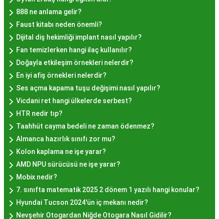
kalitesiyle uyumlu bir deneyim sunar. İstanbul'da
888 ne anlama gelir?
farklı mekanlarda çeşitli fiyat seçeneklerini
Faust kitabı neden önemli?
değerlendirerek, bütçenize uygun bir hayır lokması
Dijital diş hekimliği implant nasıl yapılır?
bulabilirsiniz.
Fan temizlerken hangi ilaç kullanılır?
Hayır Lokması İstanbul
Doğayla etkileşim örnekleri nelerdir?
Deneyiminde Nelere Dikkat
En iyi afiş örnekleri nelerdir?
Ses açma kapama tuşu değişimi nasıl yapılır?
Edilmeli?
Vicdani ret hangi ülkelerde serbest?
HTR nedir tıp?
İstanbul'da hayır lokması deneyimini daha özel
Taahhüt cayma bedeli ne zaman ödenmez?
kılmak için birkaç öneri:
Almanca hazırlık sınıfı zor mu?
Geleneksel Mekanları Tercih Edin:
Tarihi
Kolon kaplama ne işe yarar?
semtlerdeki geleneksel pastanelerde hayır
AMD NPU sürücüsü ne işe yarar?
lokması deneyimi daha otantik olabilir.
Mobix nedir?
Yerel Tavsiyelere Kulak Verin:
İstanbul'da
7. sınıfta matematik 2025 2 dönem 1 yazılı hangi konular?
yaşayanların önerilerini değerlendirerek en iyi
Hyundai Tucson 2024'ün iç mekanı nedir?
hayır lokması mekanlarını keşfedin.
Nevşehir Otogardan Niğde Otogara Nasıl Gidilir?