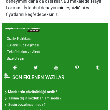
deneyimini daha da özel kılar. Bu makalede, Hayır
Lokması İstanbul deneyiminin eşsizliğini ve
fiyatlarını keşfedeceksiniz.
Hayır Lokması İstanbul'da
Neden Popüler?
Gizlilik Politikası
İstanbul, tarih ve kültür mirasıyla öne çıkan bir
Kullanıcı Sözleşmesi
şehir olmasıyla birlikte, geleneksel lezzetlerle de
Teklif Hakları ve Alıntı
zenginleşmiştir. Hayır lokması, özel günlerde
Bize Ulaşın
yapılan hayır organizasyonlarından esinlenerek
hazırlanan ve lezzetiyle damaklarda unutulmaz
SON EKLENEN YAZILAR
izler bırakan bir tatlıdır. İstanbul'da popüler
olmasının arkasında bu eşsiz lezzetin herkesi
cezbetmesi ve geleneksel dokunuşlarla
Monitörün çözünürlüğü nedir?
hazırlanması yatmaktadır.
Takma dişin sözlük anlamı nedir?
Hayır Lokması İstanbul'da
Sesin bozulması nedir?