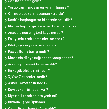
Sos ne anlama gelir?
Nerede Bulunur?
Yorgo Lanthimosun en iyi filmi hangisi?
Online bit pazarı ne zaman kuruldu?
İstanbul genelinde birçok yerel işletme ve
Dask'ın başlangıç tarihi nerede belirtilir?
pastane, hayır lokması sunmaktadır. Geleneksel
Photoshop Large Document Format nedir?
tatları sevenler için Sultanahmet, Eminönü, ve
Anadolu'nun en güzel köyü neresi?
Eyüp gibi tarihi semtlerdeki lokantalarda Hayır
En uyumlu renk kombinleri nelerdir?
Lokması deneyimi daha da özel olabilir. Ayrıca,
Dilekçeyi kim yazar ve imzalar?
Beyoğlu, Kadıköy, ve Beşiktaş gibi modern
Pax ve Roma barışı nedir?
semtlerde de bu lezzeti bulabilirsiniz.
Modemin dünya ışığı neden yanıp söner?
Hayır Lokması Fiyatları
Arkadaşım eşşek kime yazıldı?
İstanbul'da Nasıl?
En küçük ölçü birimi nedir?
X, Y ve Z eksenleri nedir?
Askeri Gazetecilik nedir?
Hayır lokması fiyatları İstanbul
genelinde
Kuyruk kemiği neden var?
mekanlara ve sunulan hizmete göre değişiklik
Diyette 1 tabak salata yenir mi?
gösterir. Genellikle porsiyon bazında satılan hayır
Rüyada Eşiyle Öpüşmek
lokmalarının fiyatları uygun olup, lezzetin
Oytun Erbaş hangi eğitim aldı?