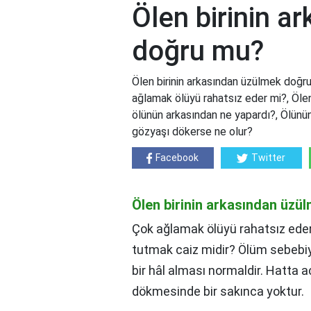
Ölen birinin a
doğru mu?
Ölen birinin arkasından üzülmek doğr
ağlamak ölüyü rahatsız eder mi?, Öle
ölünün arkasından ne yapardı?, Ölünü
gözyaşı dökerse ne olur?
Facebook
Twitter
Ölen birinin arkasından üz
Çok ağlamak ölüyü rahatsız ede
tutmak caiz midir? Ölüm sebebiyl
bir hâl alması normaldir. Hatta 
dökmesinde bir sakınca yoktur.