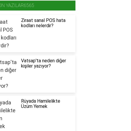
ON YAZILAR6565
Ziraat sanal POS hata
kodları nelerdir?
Vatsap'ta neden diğer
kişiler yazıyor?
Rüyada Hamilelikte
Üzüm Yemek