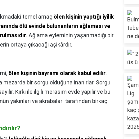
akmadaki temel amaç
ölen kişinin yaptığı iyilik
yanında ölü evinde bulunanların ağlaması ve
urulmasıdır
. Ağlama eyleminin yaşanmadığı bir
lerin ortaya çıkacağı aşikârdır.
imi,
ölen kişinin bayramı olarak kabul edilir
.
a mezarda bir sorgu olduğuna inanırlar. Sorgu
yılır. Kırkı ile ilgili merasim evde yapılır ve bu
nün yakınları ve akrabaları tarafından birkaç
dırılır?
ır?,
İslâm'da dinî his ve heyecanla ağlamak