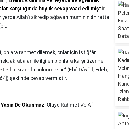
alar karşılığında büyük sevap vaad edilmiştir
.
 yerde Allah'ı zikredip ağlayan müminin âhirette
(bk.
, onlara rahmet dilemek, onlar için istiğfâr
ek, akrabaları ile ilgilenip onlara karşı üzerine
t edip ikramda bulunmaktır.” (Ebû Dâvûd, Edeb,
64]) şeklinde cevap vermiştir.
 Yasin De Okunmaz
. Ölüye Rahmet Ve Af