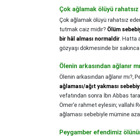
Çok ağlamak ölüyü rahatsız
Çok ağlamak ölüyü rahatsız ede
tutmak caiz midir?
Ölüm sebebiy
bir hâl alması normaldir
. Hatta 
gözyaşı dökmesinde bir sakınca 
Ölenin arkasından ağlanır m
Ölenin arkasından ağlanır mı?,
P
ağlaması/ağıt yakması sebebiyl
vefatından sonra İbn Abbas taraf
Ömer'e rahmet eylesin; vallahi Res
ağlaması sebebiyle mümine aza
Peygamber efendimiz ölünün