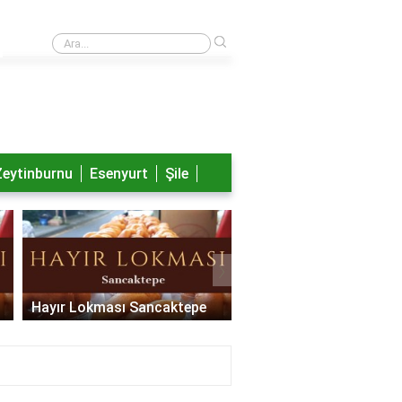
›
Nayib Bukele aslen nereli?
Zeytinburnu
Esenyurt
Şile
›
Hayır Lokması Sancaktepe
Hayır Lokması Pendik