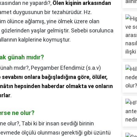
asından ne yapardı?,
Ölen kişinin arkasından
rhamet duygusunun bir tezahürüdür. Hz.
him ölünce ağlamış, yine ölmek üzere olan
, gözlerinden yaşlar gelmiştir. Sebebi sorulunca
ullarının kalplerine koymuştur.
ak günah mıdır?
ünah mıdır?,
Peygamber Efendimiz (s.a.v)
 sevabını onlara bağışladığına göre, ölüler,
senâtın hepsinden haberdar olmakta ve onların
rlar
.
rse ne olur?
ne olur?,
Tabi ki bir insan sevdiği birinin
evmede ölçülü olunması gerektiği gibi üzüntü