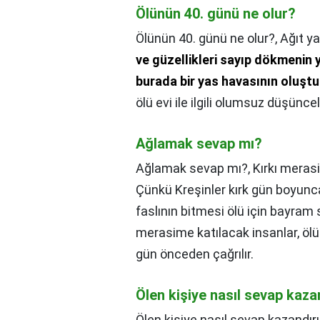
Ölünün 40. günü ne olur?
Ölünün 40. günü ne olur?,
Ağıt y
ve güzellikleri sayıp dökmenin 
burada bir yas havasının oluşt
ölü evi ile ilgili olumsuz düşünce
Ağlamak sevap mı?
Ağlamak sevap mı?,
Kırkı meras
Çünkü Kreşinler kırk gün boyunc
faslının bitmesi ölü için bayram sa
merasime katılacak insanlar, ölü
gün önceden çağrılır.
Ölen kişiye nasıl sevap kazan
Ölen kişiye nasıl sevap kazandırıl