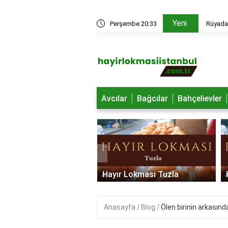
Yeni
edir?
Perşembe 20:33
Rüyada 
Avcılar
Bağcılar
Bahçelievler
‹
 Lokması Ümraniye
Hayır Lokması Tuzla
Anasayfa
Blog
Ölen birinin arkası