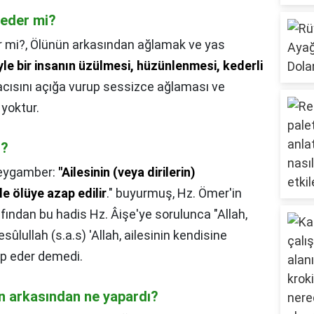
 eder mi?
r mi?,
Ölünün arkasından ağlamak ve yas
le bir insanın üzülmesi, hüzünlenmesi, kederli
acısını açığa vurup sessizce ağlaması ve
yoktur.
ı?
eygamber:
"Ailesinin (veya dirilerin)
e ölüye azap edilir
." buyurmuş, Hz. Ömer'in
ından bu hadis Hz. Âişe'ye sorulunca "Allah,
ûlullah (s.a.s) 'Allah, ailesinin kendisine
p eder demedi.
 arkasından ne yapardı?