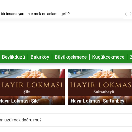
‹
bir insana yardım etmek ne anlama gelir?
Beylikdüzü
Bakırköy
Büyükçekmece
Küçükçekmece
Hayır Lokması Şile
Hayır Lokması Sultanbeyli
ndan üzülmek doğru mu?