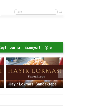
›
Nayib Bukele aslen nereli?
Zeytinburnu
Esenyurt
Şile
›
Hayır Lokması Sancaktepe
Hayır Lokması Pendik