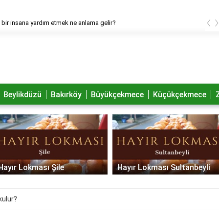
‹
bir insana yardım etmek ne anlama gelir?
Beylikdüzü
Bakırköy
Büyükçekmece
Küçükçekmece
Hayır Lokması Şile
Hayır Lokması Sultanbeyli
ulur?