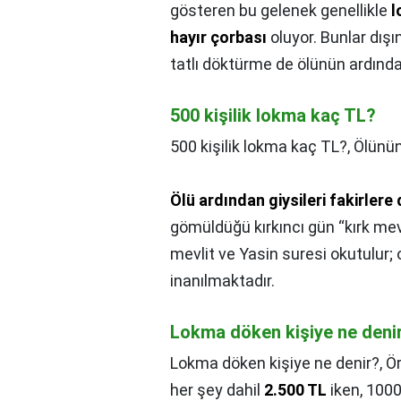
gösteren bu gelenek genellikle
l
hayır çorbası
oluyor. Bunlar dışı
tatlı döktürme de ölünün ardında
500 kişilik lokma kaç TL?
500 kişilik lokma kaç TL?,
Ölünün
Ölü ardından giysileri fakirlere d
gömüldüğü kırkıncı gün “kırk mev
mevlit ve Yasin suresi okutulur; 
inanılmaktadır.
Lokma döken kişiye ne deni
Lokma döken kişiye ne denir?,
Ör
her şey dahil
2.500 TL
iken, 1000 