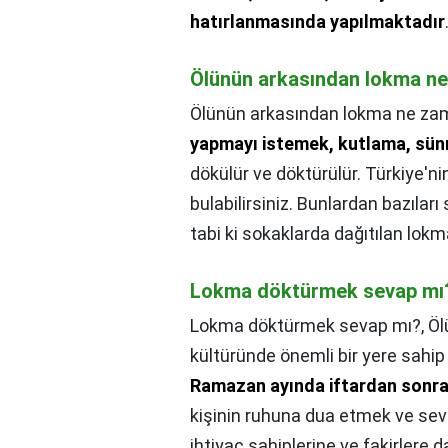
hatırlanmasında yapılmaktadır
Ölünün arkasından lokma ne 
Ölünün arkasından lokma ne zama
yapmayı istemek, kutlama, sünn
dökülür ve döktürülür. Türkiye'nin
bulabilirsiniz. Bunlardan bazıla
tabi ki sokaklarda dağıtılan lokma
Lokma döktürmek sevap mı
Lokma döktürmek sevap mı?,
Öl
kültüründe önemli bir yere sahip 
Ramazan ayında iftardan sonr
kişinin ruhuna dua etmek ve seva
ihtiyaç sahiplerine ve fakirlere dağ