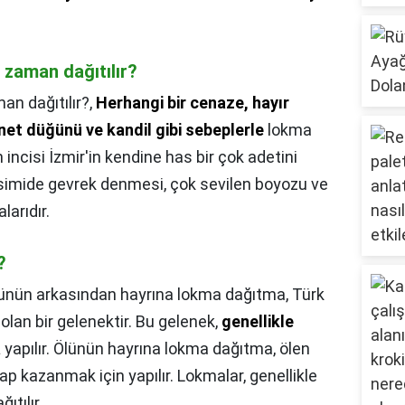
.
zaman dağıtılır?
n dağıtılır?,
Herhangi bir cenaze, hayır
et düğünü ve kandil gibi sebeplerle
lokma
 incisi İzmir'in kendine has bir çok adetini
rı simide gevrek denmesi, çok sevilen boyozu ve
larıdır.
?
ünün arkasından hayrına lokma dağıtma, Türk
olan bir gelenektir. Bu gelenek,
genellikle
a
yapılır. Ölünün hayrına lokma dağıtma, ölen
p kazanmak için yapılır. Lokmalar, genellikle
ıtılır.