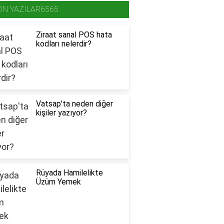
ON YAZILAR6565
Ziraat sanal POS hata
kodları nelerdir?
Vatsap'ta neden diğer
kişiler yazıyor?
Rüyada Hamilelikte
Üzüm Yemek