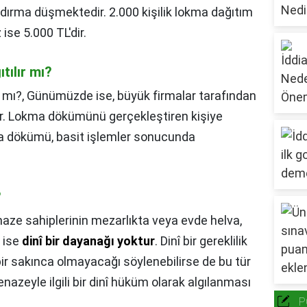
andırma düşmektedir. 2.000 kişilik lokma dağıtım
 ise 5.000 TL'dir.
ılır mı?
 mı?,
Günümüzde ise, büyük firmalar tarafından
ştir. Lokma dökümünü gerçekleştiren kişiye
ma dökümü, basit işlemler sonucunda
?
aze sahiplerinin mezarlıkta veya evde helva,
 ise
dinî bir dayanağı yoktur
. Dinî bir gereklilik
r sakınca olmayacağı söylenebilirse de bu tür
azeyle ilgili bir dinî hüküm olarak algılanması
P