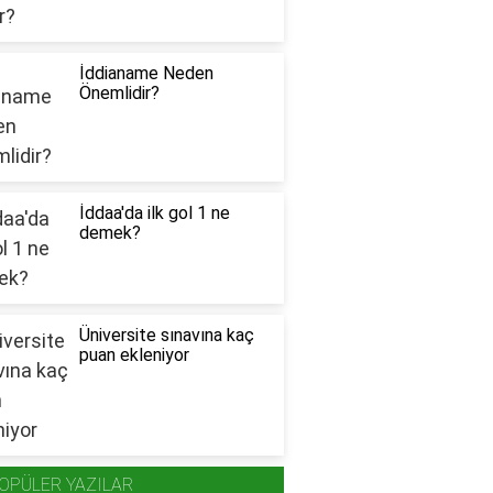
İddianame Neden
Önemlidir?
İddaa'da ilk gol 1 ne
demek?
Üniversite sınavına kaç
puan ekleniyor
OPÜLER YAZILAR