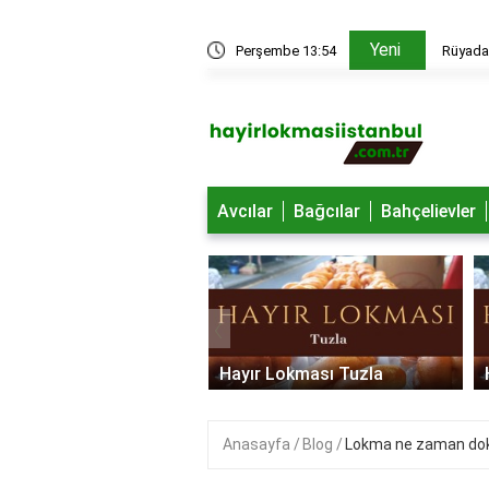
Yeni
edir?
Perşembe 13:54
Rüyada 
Avcılar
Bağcılar
Bahçelievler
‹
 Lokması Ümraniye
Hayır Lokması Tuzla
Anasayfa
Blog
Lokma ne zaman dok