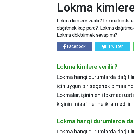
Lokma kimlere 
Lokma kimlere verilir? Lokma kimlere 
dağıtmak kaç para?, Lokma dağıtmak iç
Lokma döktürmek sevap mı?
Facebook
Twitter
Lokma kimlere verilir?
Lokma hangi durumlarda dağıtılır
için uygun bir seçenek olmasında
Lokmalar, işinin ehli lokmacı ust
kişinin misafirlerine ikram edilir.
Lokma hangi durumlarda dağı
Lokma hangi durumlarda dağıtılı