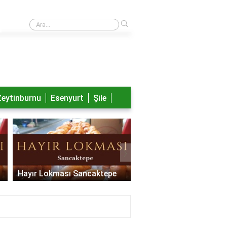
›
Nayib Bukele aslen nereli?
Zeytinburnu
Esenyurt
Şile
›
Hayır Lokması Sancaktepe
Hayır Lokması Pendik