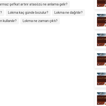
rmaz şefkat artırır atasözü ne anlama gelir?
ç?
Lokma kaç günde bozulur?
Lokma ne dağıtılır?
 kullanılır?
Lokma ne zaman çıktı?