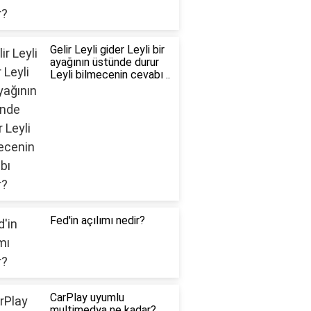
Gelir Leyli gider Leyli bir
ayağının üstünde durur
Leyli bilmecenin cevabı ..
Fed'in açılımı nedir?
CarPlay uyumlu
multimedya ne kadar?