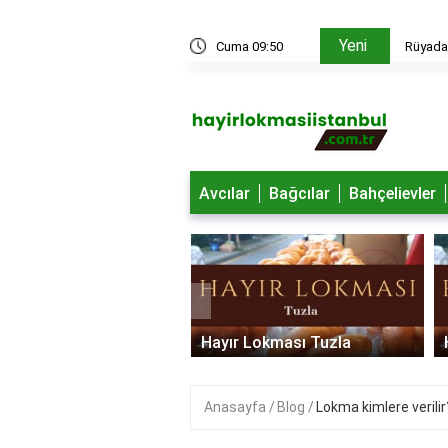
Yeni
edir?
Cuma 09:50
Rüyada 
Avcılar
Bağcılar
Bahçelievler
‹
 Lokması Ümraniye
Hayır Lokması Tuzla
Anasayfa
Blog
Lokma kimlere verilir