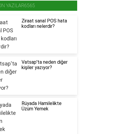
ON YAZILAR6565
Ziraat sanal POS hata
kodları nelerdir?
Vatsap'ta neden diğer
kişiler yazıyor?
Rüyada Hamilelikte
Üzüm Yemek