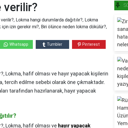
verilir?
S
verilir?, Lokma hangi durumlarda dağıtılır?, Lokma
in izin gerekir mi?, Biri ölünce neden lokma dökülür?,
Whatsapp
Tumbler
Pinterest
?, Lokma, hafif olması ve hayır yapacak kişilerin
, tercih edilme sebebi olarak öne çıkmaktadır.
aları tarafından hazırlanarak, hayır yapacak
tılır?
r?,
Lokma, hafif olması ve
hayır yapacak