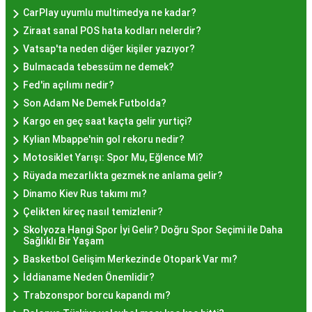
gösterir. Genellikle porsiyon bazında satılan hayır
CarPlay uyumlu multimedya ne kadar?
lokmalarının fiyatları uygun olup, lezzetin
Ziraat sanal POS hata kodları nelerdir?
kalitesiyle uyumlu bir deneyim sunar. İstanbul'da
Vatsap'ta neden diğer kişiler yazıyor?
farklı mekanlarda çeşitli fiyat seçeneklerini
Bulmacada tebessüm ne demek?
değerlendirerek, bütçenize uygun bir hayır lokması
Fed'in açılımı nedir?
bulabilirsiniz.
Son Adam Ne Demek Futbolda?
Hayır Lokması İstanbul
Kargo en geç saat kaçta gelir yurtiçi?
Kylian Mbappe'nin gol rekoru nedir?
Deneyiminde Nelere Dikkat
Motosiklet Yarışı: Spor Mu, Eğlence Mi?
Edilmeli?
Rüyada mezarlıkta gezmek ne anlama gelir?
Dinamo Kiev Rus takımı mı?
Çelikten kireç nasıl temizlenir?
İstanbul'da hayır lokması deneyimini daha özel
Skolyoza Hangi Spor İyi Gelir? Doğru Spor Seçimi ile Daha
kılmak için birkaç öneri:
Sağlıklı Bir Yaşam
Geleneksel Mekanları Tercih Edin:
Tarihi
Basketbol Gelişim Merkezinde Otopark Var mı?
semtlerdeki geleneksel pastanelerde hayır
İddianame Neden Önemlidir?
lokması deneyimi daha otantik olabilir.
Trabzonspor borcu kapandı mı?
Yerel Tavsiyelere Kulak Verin:
İstanbul'da