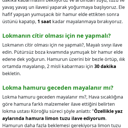
dakika kabarmasını bekliyoruz ve ardından suyu, tuzu ve
yavaş yavaş un ilavesi yaparak yoğurmaya başlıyoruz. Ele
hafif yapışan yumuşacık bir hamur elde ettikten sonra
üstünü kapatıp,
1 saat
kadar mayalanmaya bırakıyoruz.
Lokmanın cítir olması için ne yapmalı?
Lokmanın cítir olması için ne yapmalı?,
Mayalı sıvıyı ilave
edin. Pütürsüz boza kıvamında yumuşak bir hamur elde
edene dek yoğurun. Hamurun üzerini bir bezle örtüp, ılık
ortamda mayalanıp, 2 misli kabarması için
30 dakika
bekletin.
Lokma hamuru geceden mayalanır mı?
Lokma hamuru geceden mayalanır mı?,
Hava sıcaklığına
göre hamura farklı malzemeler ilave ettiğini belirten
lokma ustası Köroğlu süreci şöyle anlattı: "
Özellikle yaz
aylarında hamura limon tuzu ilave ediyorum
.
Hamurun daha fazla beklemesi gerekiyorsa limon tuzu