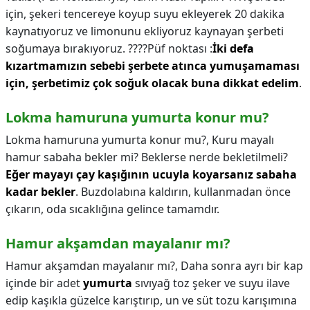
için, şekeri tencereye koyup suyu ekleyerek 20 dakika
kaynatıyoruz ve limonunu ekliyoruz kaynayan şerbeti
soğumaya bırakıyoruz. ????Püf noktası :
İki defa
kızartmamızın sebebi şerbete atınca yumuşamaması
için, şerbetimiz çok soğuk olacak buna dikkat edelim
.
Lokma hamuruna yumurta konur mu?
Lokma hamuruna yumurta konur mu?,
Kuru mayalı
hamur sabaha bekler mi? Beklerse nerde bekletilmeli?
Eğer mayayı çay kaşığının ucuyla koyarsanız sabaha
kadar bekler
. Buzdolabına kaldırın, kullanmadan önce
çıkarın, oda sıcaklığına gelince tamamdır.
Hamur akşamdan mayalanır mı?
Hamur akşamdan mayalanır mı?,
Daha sonra ayrı bir kap
içinde bir adet
yumurta
sıvıyağ toz şeker ve suyu ilave
edip kaşıkla güzelce karıştırıp, un ve süt tozu karışımına