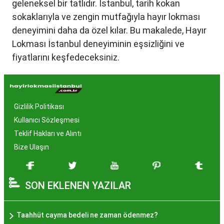
geleneksel bir tatlıdır. İstanbul, tarih kokan
sokaklarıyla ve zengin mutfağıyla hayır lokması
deneyimini daha da özel kılar. Bu makalede, Hayır
Lokması İstanbul deneyiminin eşsizliğini ve
fiyatlarını keşfedeceksiniz.
Hayır Lokması İstanbul'da
Neden Popüler?
Gizlilik Politikası
İstanbul, tarih ve kültür mirasıyla öne çıkan bir
Kullanıcı Sözleşmesi
şehir olmasıyla birlikte, geleneksel lezzetlerle de
Teklif Hakları ve Alıntı
zenginleşmiştir. Hayır lokması, özel günlerde
Bize Ulaşın
yapılan hayır organizasyonlarından esinlenerek
hazırlanan ve lezzetiyle damaklarda unutulmaz
SON EKLENEN YAZILAR
izler bırakan bir tatlıdır. İstanbul'da popüler
olmasının arkasında bu eşsiz lezzetin herkesi
cezbetmesi ve geleneksel dokunuşlarla
Taahhüt cayma bedeli ne zaman ödenmez?