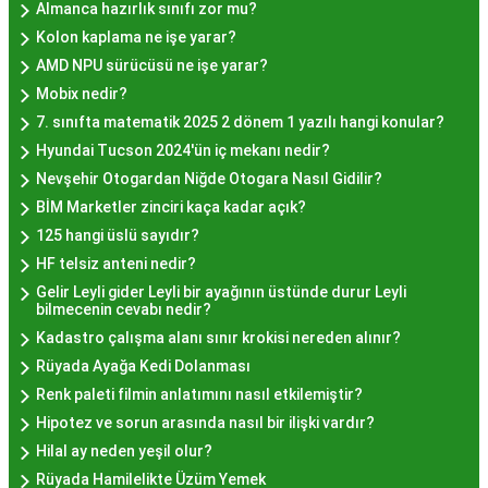
hazırlanması yatmaktadır.
Almanca hazırlık sınıfı zor mu?
Hayır Lokması İstanbul'da
Kolon kaplama ne işe yarar?
AMD NPU sürücüsü ne işe yarar?
Nerede Bulunur?
Mobix nedir?
7. sınıfta matematik 2025 2 dönem 1 yazılı hangi konular?
İstanbul genelinde birçok yerel işletme ve
Hyundai Tucson 2024'ün iç mekanı nedir?
pastane, hayır lokması sunmaktadır. Geleneksel
Nevşehir Otogardan Niğde Otogara Nasıl Gidilir?
tatları sevenler için Sultanahmet, Eminönü, ve
BİM Marketler zinciri kaça kadar açık?
Eyüp gibi tarihi semtlerdeki lokantalarda Hayır
125 hangi üslü sayıdır?
Lokması deneyimi daha da özel olabilir. Ayrıca,
HF telsiz anteni nedir?
Beyoğlu, Kadıköy, ve Beşiktaş gibi modern
Gelir Leyli gider Leyli bir ayağının üstünde durur Leyli
semtlerde de bu lezzeti bulabilirsiniz.
bilmecenin cevabı nedir?
Hayır Lokması Fiyatları
Kadastro çalışma alanı sınır krokisi nereden alınır?
Rüyada Ayağa Kedi Dolanması
İstanbul'da Nasıl?
Renk paleti filmin anlatımını nasıl etkilemiştir?
Hipotez ve sorun arasında nasıl bir ilişki vardır?
Hayır lokması fiyatları İstanbul
genelinde
Hilal ay neden yeşil olur?
mekanlara ve sunulan hizmete göre değişiklik
Rüyada Hamilelikte Üzüm Yemek