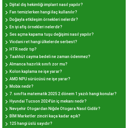
Dijital diş hekimliği implant nasıl yapılır?
mekanlara ve sunulan hizmete göre değişiklik
Fan temizlerken hangi ilaç kullanılır?
gösterir. Genellikle porsiyon bazında satılan hayır
Doğayla etkileşim örnekleri nelerdir?
lokmalarının fiyatları uygun olup, lezzetin
En iyi afiş örnekleri nelerdir?
kalitesiyle uyumlu bir deneyim sunar. İstanbul'da
Ses açma kapama tuşu değişimi nasıl yapılır?
farklı mekanlarda çeşitli fiyat seçeneklerini
Vicdani ret hangi ülkelerde serbest?
değerlendirerek, bütçenize uygun bir hayır lokması
HTR nedir tıp?
bulabilirsiniz.
Taahhüt cayma bedeli ne zaman ödenmez?
Hayır Lokması İstanbul
Almanca hazırlık sınıfı zor mu?
Deneyiminde Nelere Dikkat
Kolon kaplama ne işe yarar?
AMD NPU sürücüsü ne işe yarar?
Edilmeli?
Mobix nedir?
7. sınıfta matematik 2025 2 dönem 1 yazılı hangi konular?
İstanbul'da hayır lokması deneyimini daha özel
Hyundai Tucson 2024'ün iç mekanı nedir?
kılmak için birkaç öneri:
Nevşehir Otogardan Niğde Otogara Nasıl Gidilir?
Geleneksel Mekanları Tercih Edin:
Tarihi
BİM Marketler zinciri kaça kadar açık?
semtlerdeki geleneksel pastanelerde hayır
125 hangi üslü sayıdır?