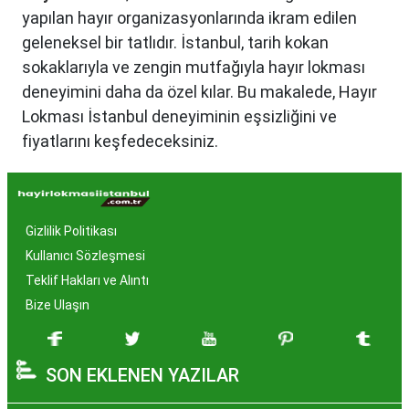
yapılan hayır organizasyonlarında ikram edilen
geleneksel bir tatlıdır. İstanbul, tarih kokan
sokaklarıyla ve zengin mutfağıyla hayır lokması
deneyimini daha da özel kılar. Bu makalede, Hayır
Lokması İstanbul deneyiminin eşsizliğini ve
fiyatlarını keşfedeceksiniz.
Hayır Lokması İstanbul'da
Neden Popüler?
Gizlilik Politikası
İstanbul, tarih ve kültür mirasıyla öne çıkan bir
Kullanıcı Sözleşmesi
şehir olmasıyla birlikte, geleneksel lezzetlerle de
Teklif Hakları ve Alıntı
zenginleşmiştir. Hayır lokması, özel günlerde
Bize Ulaşın
yapılan hayır organizasyonlarından esinlenerek
hazırlanan ve lezzetiyle damaklarda unutulmaz
SON EKLENEN YAZILAR
izler bırakan bir tatlıdır. İstanbul'da popüler
olmasının arkasında bu eşsiz lezzetin herkesi