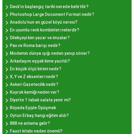
cezbetmesi ve geleneksel dokunuşlarla
Dask'ın başlangıç tarihi nerede belirtilir?
hazırlanması yatmaktadır.
Photoshop Large Document Format nedir?
Hayır Lokması İstanbul'da
Anadolu'nun en güzel köyü neresi?
En uyumlu renk kombinleri nelerdir?
Nerede Bulunur?
Dilekçeyi kim yazar ve imzalar?
Pax ve Roma barışı nedir?
İstanbul genelinde birçok yerel işletme ve
Modemin dünya ışığı neden yanıp söner?
pastane, hayır lokması sunmaktadır. Geleneksel
Arkadaşım eşşek kime yazıldı?
tatları sevenler için Sultanahmet, Eminönü, ve
En küçük ölçü birimi nedir?
Eyüp gibi tarihi semtlerdeki lokantalarda Hayır
X, Y ve Z eksenleri nedir?
Lokması deneyimi daha da özel olabilir. Ayrıca,
Askeri Gazetecilik nedir?
Beyoğlu, Kadıköy, ve Beşiktaş gibi modern
Kuyruk kemiği neden var?
semtlerde de bu lezzeti bulabilirsiniz.
Diyette 1 tabak salata yenir mi?
Hayır Lokması Fiyatları
Rüyada Eşiyle Öpüşmek
İstanbul'da Nasıl?
Oytun Erbaş hangi eğitim aldı?
888 ne anlama gelir?
Faust kitabı neden önemli?
Hayır lokması fiyatları İstanbul
genelinde