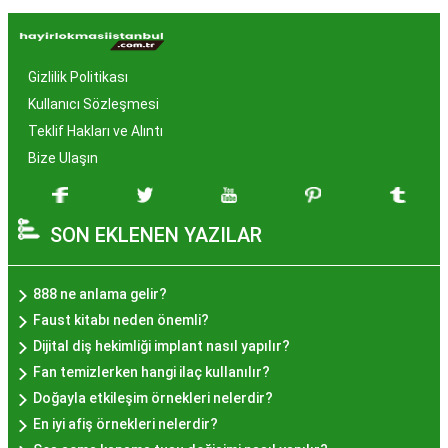
Hayır Lokması İstanbul'da
Neden Popüler?
Gizlilik Politikası
İstanbul, tarih ve kültür mirasıyla öne çıkan bir
Kullanıcı Sözleşmesi
şehir olmasıyla birlikte, geleneksel lezzetlerle de
Teklif Hakları ve Alıntı
zenginleşmiştir. Hayır lokması, özel günlerde
Bize Ulaşın
yapılan hayır organizasyonlarından esinlenerek
hazırlanan ve lezzetiyle damaklarda unutulmaz
SON EKLENEN YAZILAR
izler bırakan bir tatlıdır. İstanbul'da popüler
olmasının arkasında bu eşsiz lezzetin herkesi
cezbetmesi ve geleneksel dokunuşlarla
888 ne anlama gelir?
hazırlanması yatmaktadır.
Faust kitabı neden önemli?
Hayır Lokması İstanbul'da
Dijital diş hekimliği implant nasıl yapılır?
Fan temizlerken hangi ilaç kullanılır?
Nerede Bulunur?
Doğayla etkileşim örnekleri nelerdir?
En iyi afiş örnekleri nelerdir?
İstanbul genelinde birçok yerel işletme ve