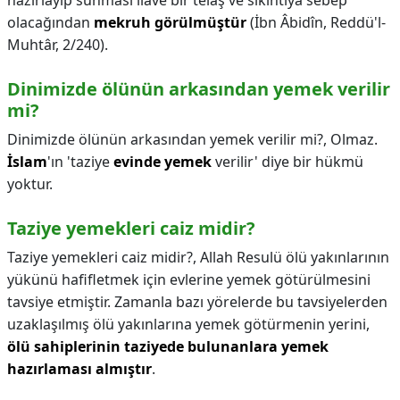
hazırlayıp sunması ilave bir telaş ve sıkıntıya sebep
olacağından
mekruh görülmüştür
(İbn Âbidîn, Reddü'l-
Muhtâr, 2/240).
Dinimizde ölünün arkasından yemek verilir
mi?
Dinimizde ölünün arkasından yemek verilir mi?,
Olmaz.
İslam
'ın 'taziye
evinde yemek
verilir' diye bir hükmü
yoktur.
Taziye yemekleri caiz midir?
Taziye yemekleri caiz midir?,
Allah Resulü ölü yakınlarının
yükünü hafifletmek için evlerine yemek götürülmesini
tavsiye etmiştir. Zamanla bazı yörelerde bu tavsiyelerden
uzaklaşılmış ölü yakınlarına yemek götürmenin yerini,
ölü sahiplerinin taziyede bulunanlara yemek
hazırlaması almıştır
.