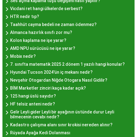
Ses açma kapama tuşu değişimi nasıl yapılır?
pastane, hayır lokması sunmaktadır. Geleneksel
Vicdani ret hangi ülkelerde serbest?
tatları sevenler için Sultanahmet, Eminönü, ve
HTR nedir tıp?
Eyüp gibi tarihi semtlerdeki lokantalarda Hayır
Taahhüt cayma bedeli ne zaman ödenmez?
Lokması deneyimi daha da özel olabilir. Ayrıca,
Almanca hazırlık sınıfı zor mu?
Beyoğlu, Kadıköy, ve Beşiktaş gibi modern
Kolon kaplama ne işe yarar?
semtlerde de bu lezzeti bulabilirsiniz.
AMD NPU sürücüsü ne işe yarar?
Hayır Lokması Fiyatları
Mobix nedir?
İstanbul'da Nasıl?
7. sınıfta matematik 2025 2 dönem 1 yazılı hangi konular?
Hyundai Tucson 2024'ün iç mekanı nedir?
Nevşehir Otogardan Niğde Otogara Nasıl Gidilir?
Hayır lokması fiyatları İstanbul
genelinde
BİM Marketler zinciri kaça kadar açık?
mekanlara ve sunulan hizmete göre değişiklik
125 hangi üslü sayıdır?
gösterir. Genellikle porsiyon bazında satılan hayır
HF telsiz anteni nedir?
lokmalarının fiyatları uygun olup, lezzetin
Gelir Leyli gider Leyli bir ayağının üstünde durur Leyli
kalitesiyle uyumlu bir deneyim sunar. İstanbul'da
bilmecenin cevabı nedir?
farklı mekanlarda çeşitli fiyat seçeneklerini
Kadastro çalışma alanı sınır krokisi nereden alınır?
değerlendirerek, bütçenize uygun bir hayır lokması
Rüyada Ayağa Kedi Dolanması