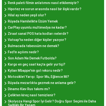
bulabilirsiniz.
Renk paleti filmin anlatımını nasıl etkilemiştir?
Hayır Lokması İstanbul
Hipotez ve sorun arasında nasıl bir ilişki vardır?
Hilal ay neden yeşil olur?
Deneyiminde Nelere Dikkat
Rüyada Hamilelikte Üzüm Yemek
Edilmeli?
CarPlay uyumlu multimedya ne kadar?
Ziraat sanal POS hata kodları nelerdir?
Vatsap'ta neden diğer kişiler yazıyor?
İstanbul'da hayır lokması deneyimini daha özel
Bulmacada tebessüm ne demek?
kılmak için birkaç öneri:
Fed'in açılımı nedir?
Geleneksel Mekanları Tercih Edin:
Tarihi
Son Adam Ne Demek Futbolda?
semtlerdeki geleneksel pastanelerde hayır
Kargo en geç saat kaçta gelir yurtiçi?
lokması deneyimi daha otantik olabilir.
Kylian Mbappe'nin gol rekoru nedir?
Yerel Tavsiyelere Kulak Verin:
İstanbul'da
Motosiklet Yarışı: Spor Mu, Eğlence Mi?
yaşayanların önerilerini değerlendirerek en iyi
Rüyada mezarlıkta gezmek ne anlama gelir?
hayır lokması mekanlarını keşfedin.
Dinamo Kiev Rus takımı mı?
Özel Günlerde Ziyaret Edin:
Özel günlerde yapılan
Çelikten kireç nasıl temizlenir?
hayır organizasyonlarında, lezzet daha bir anlam
Skolyoza Hangi Spor İyi Gelir? Doğru Spor Seçimi ile Daha
kazanır.
Sağlıklı Bir Yaşam