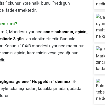
disi” okunur. Yöre halkı bunu, “Yedi gün
nde ifade etmektedir.
enir mi?
 mi?,
Maddesi uyarınca
anne-babasının, eşinin,
ümünde 3 gün
izin alabilmektedir. Bununla
urları Kanunu 104/B maddesi uyarınca memurun
basının, eşinin, kardeşinin veya çocuğunun
ir.
ğlığına gelene " Hoşgeldin " denmez
. 4-
kimseyle tokalaşmadan, kucaklaşmadan, odada
turur.