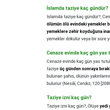
İslamda taziye kaç gündür?
İslamda taziye kaç gündür?,
Cen
ölümün ölü evindeki yemekler b
yemeklere zehir koyduğuna inan
yemekler dökülür veya bir süre 
Cenaze evinde kaç gün yas t
Cenaze evinde kaç gün yas tutu
taziye
üç günden sonraya bırak
bulunan şahıs, ölünün yakınların
bulunur (Nesâî, Cenâiz, 120 [2088
Taziye izni kaç gün?
Taziye izni kaç gün?,
Ölüye
yedi