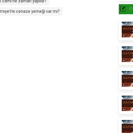
lk cami ne zaman yapıldı?
P
amiyette cenaze yemeği var mı?