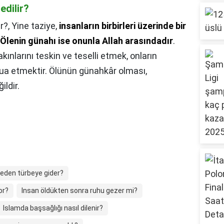
edilir?
r?,
Yine taziye,
insanların birbirleri üzerinde bir
Ölenin günahı ise onunla Allah arasındadır
.
kınlarını teskin ve teselli etmek, onların
 dua etmektir. Ölünün günahkâr olması,
ldir.
neden türbeye gider?
or?
Insan öldükten sonra ruhu gezer mi?
Islamda başsağlığı nasıl dilenir?