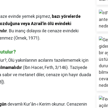
aze evinde yemek pişmez,
bazı yörelerde
ozduğuna veya Azrail'in ölü evindeki
ılır
. Bu inanç dolayısı ile cenaze evindeki
yenmez (Örnek, 1971).
utulur?
lur?,
Ölü yakınlarının acılarını tazelememek için
ılmamalıdır
(İbn Hacer, Feth, 3/146). Taziyede
a sabır ve metanet diler, cenaze için hayır duada
]).
 gün
devamlı Kur'ân-ı Kerim okunur. Cenazenin