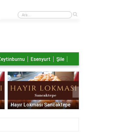
›
Nayib Bukele aslen nereli?
Zeytinburnu
Esenyurt
Şile
›
Hayır Lokması Sancaktepe
Hayır Lokması Pendik