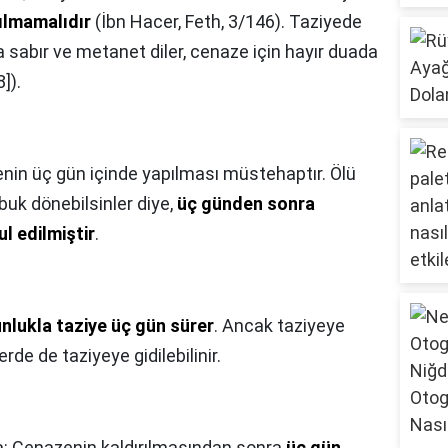
ılmamalıdır
(İbn Hacer, Feth, 3/146). Taziyede
a sabır ve metanet diler, cenaze için hayır duada
]).
nin üç gün içinde yapılması müstehaptır. Ölü
uk dönebilsinler diye,
üç günden sonra
l edilmiştir
.
nlukla taziye üç gün sürer
. Ancak taziyeye
rde de taziyeye gidilebilinir.
: Cenazenin kaldırılmasından sonra
üç gün