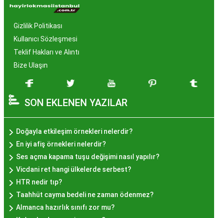
Neden Popüler?
Gizlilik Politikası
İstanbul, tarih ve kültür mirasıyla öne çıkan bir
Kullanıcı Sözleşmesi
şehir olmasıyla birlikte, geleneksel lezzetlerle de
Teklif Hakları ve Alıntı
zenginleşmiştir. Hayır lokması, özel günlerde
Bize Ulaşın
yapılan hayır organizasyonlarından esinlenerek
hazırlanan ve lezzetiyle damaklarda unutulmaz
SON EKLENEN YAZILAR
izler bırakan bir tatlıdır. İstanbul'da popüler
olmasının arkasında bu eşsiz lezzetin herkesi
cezbetmesi ve geleneksel dokunuşlarla
Doğayla etkileşim örnekleri nelerdir?
hazırlanması yatmaktadır.
En iyi afiş örnekleri nelerdir?
Hayır Lokması İstanbul'da
Ses açma kapama tuşu değişimi nasıl yapılır?
Vicdani ret hangi ülkelerde serbest?
Nerede Bulunur?
HTR nedir tıp?
Taahhüt cayma bedeli ne zaman ödenmez?
İstanbul genelinde birçok yerel işletme ve
Almanca hazırlık sınıfı zor mu?
pastane, hayır lokması sunmaktadır. Geleneksel