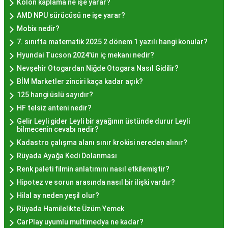
Kolon kaplama ne işe yarar?
tatları sevenler için Sultanahmet, Eminönü, ve
AMD NPU sürücüsü ne işe yarar?
Eyüp gibi tarihi semtlerdeki lokantalarda Hayır
Mobix nedir?
Lokması deneyimi daha da özel olabilir. Ayrıca,
7. sınıfta matematik 2025 2 dönem 1 yazılı hangi konular?
Beyoğlu, Kadıköy, ve Beşiktaş gibi modern
Hyundai Tucson 2024'ün iç mekanı nedir?
semtlerde de bu lezzeti bulabilirsiniz.
Nevşehir Otogardan Niğde Otogara Nasıl Gidilir?
Hayır Lokması Fiyatları
BİM Marketler zinciri kaça kadar açık?
İstanbul'da Nasıl?
125 hangi üslü sayıdır?
HF telsiz anteni nedir?
Gelir Leyli gider Leyli bir ayağının üstünde durur Leyli
Hayır lokması fiyatları İstanbul
genelinde
bilmecenin cevabı nedir?
mekanlara ve sunulan hizmete göre değişiklik
Kadastro çalışma alanı sınır krokisi nereden alınır?
gösterir. Genellikle porsiyon bazında satılan hayır
Rüyada Ayağa Kedi Dolanması
lokmalarının fiyatları uygun olup, lezzetin
Renk paleti filmin anlatımını nasıl etkilemiştir?
kalitesiyle uyumlu bir deneyim sunar. İstanbul'da
Hipotez ve sorun arasında nasıl bir ilişki vardır?
farklı mekanlarda çeşitli fiyat seçeneklerini
Hilal ay neden yeşil olur?
değerlendirerek, bütçenize uygun bir hayır lokması
Rüyada Hamilelikte Üzüm Yemek
bulabilirsiniz.
CarPlay uyumlu multimedya ne kadar?