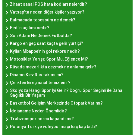
Hayır Lokması İstanbul
Ziraat sanal POS hata kodları nelerdir?
Vatsap'ta neden diğer kişiler yazıyor?
Deneyiminde Nelere Dikkat
Bulmacada tebessüm ne demek?
Edilmeli?
Fed'in açılımı nedir?
Son Adam Ne Demek Futbolda?
Kargo en geç saat kaçta gelir yurtiçi?
İstanbul'da hayır lokması deneyimini daha özel
Kylian Mbappe'nin gol rekoru nedir?
kılmak için birkaç öneri:
Motosiklet Yarışı: Spor Mu, Eğlence Mi?
Geleneksel Mekanları Tercih Edin:
Tarihi
Rüyada mezarlıkta gezmek ne anlama gelir?
semtlerdeki geleneksel pastanelerde hayır
Dinamo Kiev Rus takımı mı?
lokması deneyimi daha otantik olabilir.
Çelikten kireç nasıl temizlenir?
Yerel Tavsiyelere Kulak Verin:
İstanbul'da
Skolyoza Hangi Spor İyi Gelir? Doğru Spor Seçimi ile Daha
yaşayanların önerilerini değerlendirerek en iyi
Sağlıklı Bir Yaşam
hayır lokması mekanlarını keşfedin.
Basketbol Gelişim Merkezinde Otopark Var mı?
Özel Günlerde Ziyaret Edin:
Özel günlerde yapılan
İddianame Neden Önemlidir?
hayır organizasyonlarında, lezzet daha bir anlam
Trabzonspor borcu kapandı mı?
kazanır.
Polonya Türkiye voleybol maçı kaç kaç bitti?